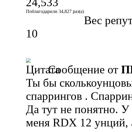
24,533
Поблагодарили 34,827 раз(а)
Вес репу
10
Сообщение от
П
Ты бы сколькоунцовы
спаррингов . Спаррин
Да тут не понятно. У
меня RDX 12 унций, 