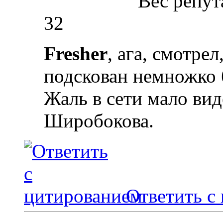
Вес репут
32
Fresher
, ага, смотре
подскован немножко 
Жаль в сети мало ви
Широбокова.
Ответить с