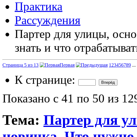
Практика
Рассуждения
Партер для улицы, осно
знать и что отрабатыват
Страница 5 из 13
Первая
1
2
3
4
5
6
7
8
9
...
К странице:
Показано с 41 по 50 из 12
Тема:
Партер для у
новичка. Что нужно 