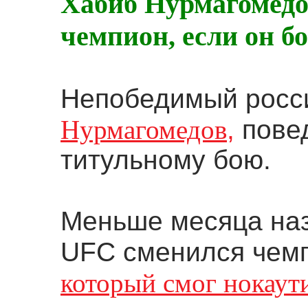
Хабиб Нурмагомедо
чемпион, если он б
Непобедимый росс
Нурмагомедов
,
повед
титульному бою.
Меньше месяца наз
UFC сменился чем
который смог нокаут