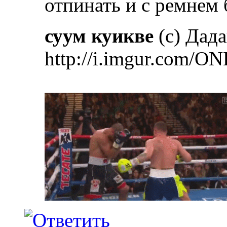
отпинать и с ремнем 
суум куикве
(с) Дад
http://i.imgur.com/ON