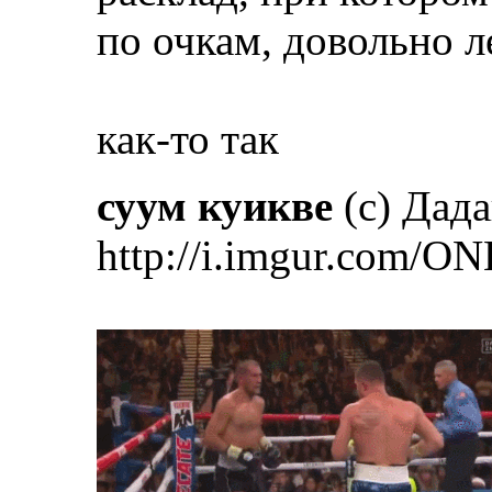
по очкам, довольно л
как-то так
суум куикве
(с) Дад
http://i.imgur.com/ON