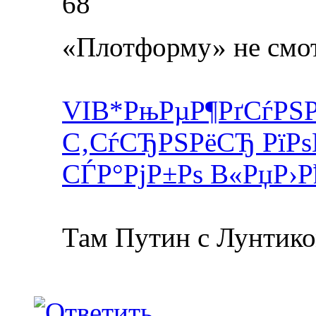
68
«Плотформу» не смо
VIВ*РњРµР¶РґСѓРЅ
С‚СѓСЂРЅРёСЂ РїРѕ
СЃР°РјР±Рѕ В«РџР›
Там Путин с Лунтико