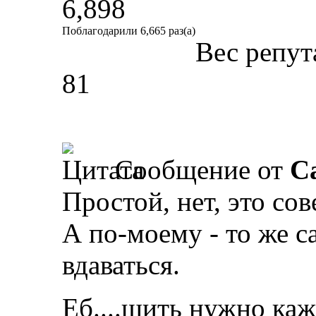
6,898
Поблагодарили 6,665 раз(а)
Вес репут
81
Сообщение от
Ca
Простой, нет, это со
А по-моему - то же с
вдаваться.
Еб....шить нужно каж