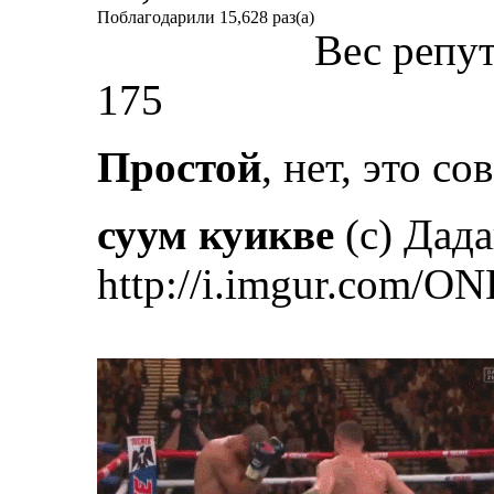
Поблагодарили 15,628 раз(а)
Вес репу
175
Простой
, нет, это с
суум куикве
(с) Дад
http://i.imgur.com/ON