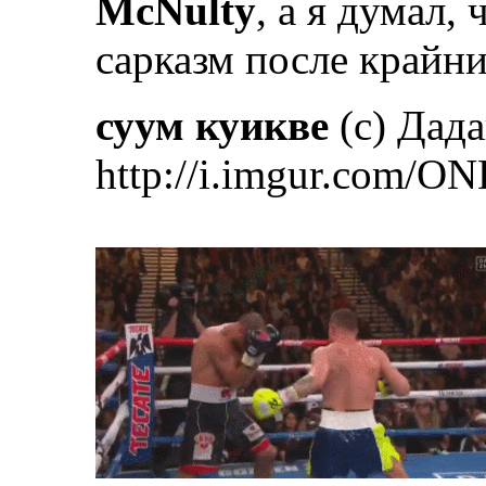
McNulty
, а я думал,
сарказм после крайни
суум куикве
(с) Дад
http://i.imgur.com/ON