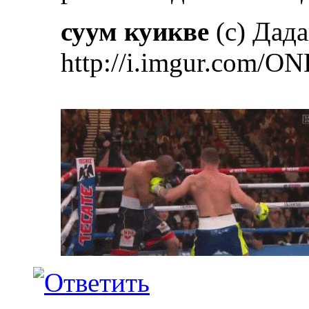
суум куикве
(с) Дад
http://i.imgur.com/ON