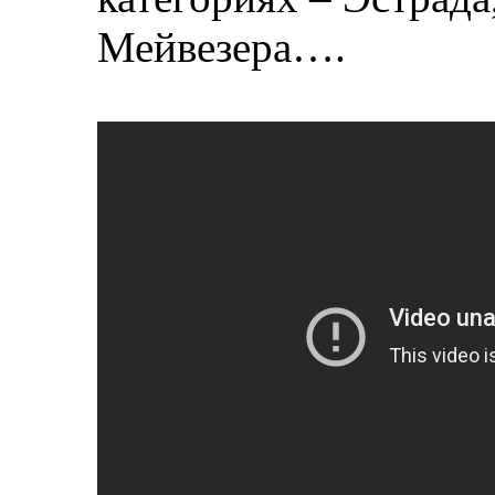
Мейвезера….