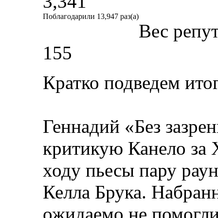
3,341
Поблагодарили 13,947 раз(а)
Вес репу
155
Кратко подведем ито
Геннадий «Без зазрен
критикую Канело за 
ходу пьесы пару раун
Келла Брука. Набран
ожидаемо не помогли