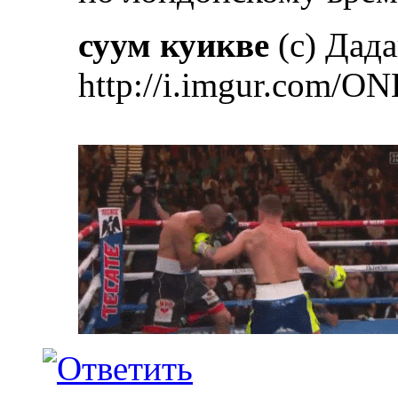
суум куикве
(с) Дад
http://i.imgur.com/ON