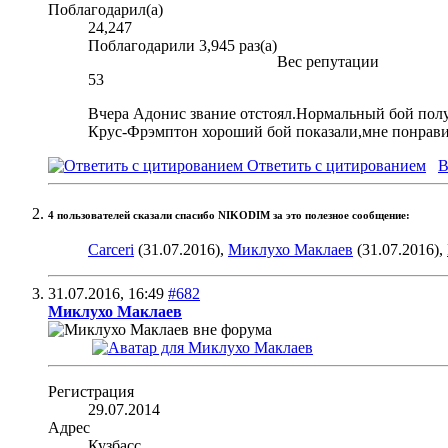
Поблагодарил(а)
24,247
Поблагодарили 3,945 раз(а)
Вес репутации
53
Вчера Адонис звание отстоял.Нормальный бой получ
Крус-Фрэмптон хороший бой показали,мне понрави
Ответить с цитированием
В
4 пользователей сказали cпасибо NIKODIM за это полезное сообщение:
Carceri
(31.07.2016),
Миклухо Маклаев
(31.07.2016),
31.07.2016,
16:49
#682
Миклухо Маклаев
Регистрация
29.07.2014
Адрес
Кузбасс