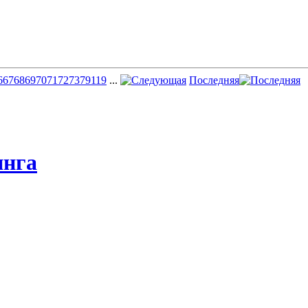
6
67
68
69
70
71
72
73
79
119
...
Последняя
инга