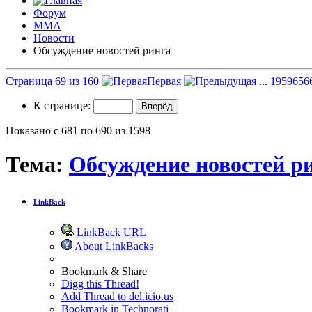
Форум
ММА
Новости
Обсуждение новостей ринга
Страница 69 из 160
Первая
...
19
59
65
6
К странице:
Показано с 681 по 690 из 1598
Тема:
Обсуждение новостей р
LinkBack
LinkBack URL
About LinkBacks
Bookmark & Share
Digg this Thread!
Add Thread to del.icio.us
Bookmark in Technorati