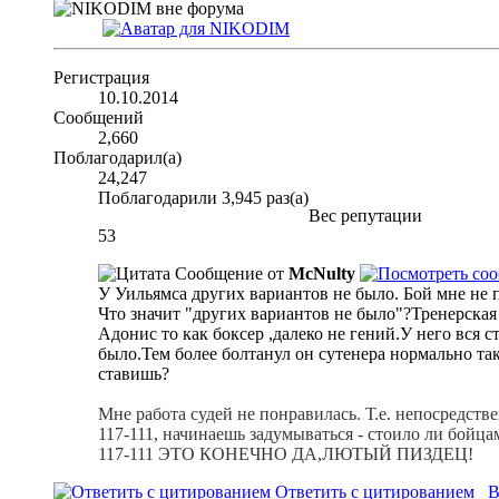
Регистрация
10.10.2014
Сообщений
2,660
Поблагодарил(а)
24,247
Поблагодарили 3,945 раз(а)
Вес репутации
53
Сообщение от
McNulty
У Уильямса других вариантов не было. Бой мне не п
Что значит "других вариантов не было"?Тренерская
Адонис то как боксер ,далеко не гений.У него вся 
было.Тем более болтанул он сутенера нормально так
ставишь?
Мне работа судей не понравилась. Т.е. непосредств
117-111, начинаешь задумываться - стоило ли бойца
117-111 ЭТО КОНЕЧНО ДА,ЛЮТЫЙ ПИЗДЕЦ!
Ответить с цитированием
В