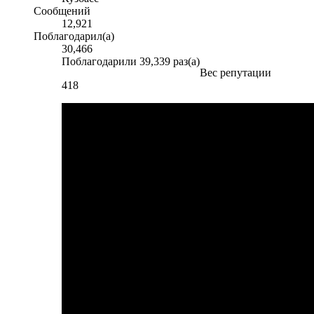
Сообщений
12,921
Поблагодарил(а)
30,466
Поблагодарили 39,339 раз(а)
Вес репутации
418