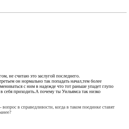
ом, не считаю это заслугой последнего.
третьем он нормально так попадать начал,тем более
бмениваться с ним в надежде что тот раньше упадет глупо
 в себя приходить.А почему ты Уильямса так низко
- вопрос в справедливости, когда в таком поединке ставят
ранее?