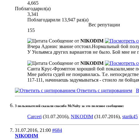
4,665
Поблагодарил(а)
3,341
Поблагодарили 13,947 раз(а)
Вес репутации
155
Сообщение от
NIKODIM
Вчера Адонис звание отстоял.Нормальный бой получи
У Уильямса других вариантов не было. Бой мне не п
Сообщение от
NIKODIM
Санта Крус-Фрэмптон хороший бой показали,мне п
Мне работа судей не понравилась. Т.е. непосредств
117-111, начинаешь задумываться - стоило ли бойца
Ответить с цитированием
В
3 пользователей сказали cпасибо McNulty за это полезное сообщение:
Carceri
(31.07.2016),
NIKODIM
(31.07.2016),
starik45
31.07.2016,
21:00
#684
NIKODIM