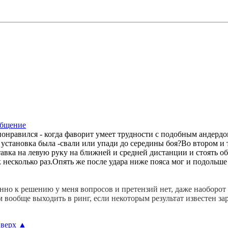
онравился - когда фаворит умеет трудности с подобным андердог
 установка была -свали или упади до середины боя?Во втором и 
ставка на левую руку на ближней и средней дистанции и стоять о
 несколько раз.Опять же после удара ниже пояса мог и подольше
енно к решению у меня вопросов и претензий нет, даже наоборот 
м вообще выходить в ринг, если некоторым результат известен за
верх
▲