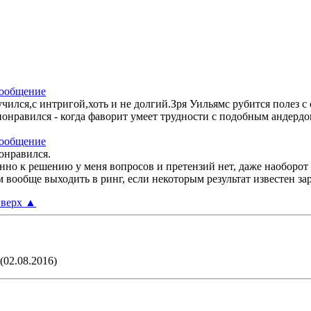
лся,с интригой,хоть и не долгий.Зря Уильямс рубится полез с с
онравился - когда фаворит умеет трудности с подобным андердог
онравился.
енно к решению у меня вопросов и претензий нет, даже наоборот 
м вообще выходить в ринг, если некоторым результат известен за
верх
▲
(02.08.2016)