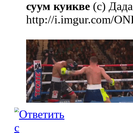
суум куикве
(с) Дад
http://i.imgur.com/ON