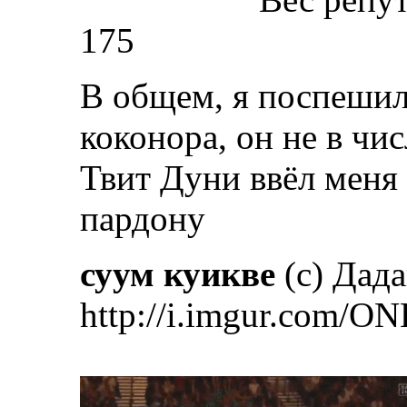
175
В общем, я поспешил
коконора, он не в чи
Твит Дуни ввёл меня
пардону
суум куикве
(с) Дад
http://i.imgur.com/ON