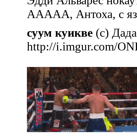
Эдди Альварес нокау
ААААА, Антоха, с яз
суум куикве
(с) Дад
http://i.imgur.com/ON