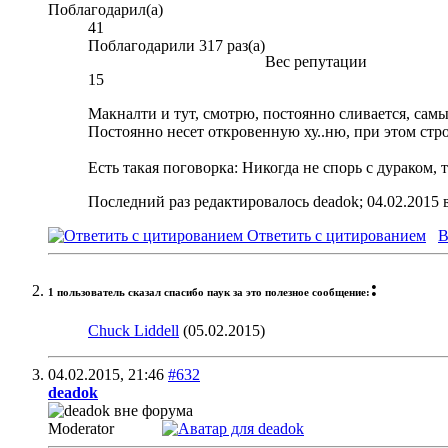
Поблагодарил(а)
41
Поблагодарили 317 раз(а)
Вес репутации
15
Макналти и тут, смотрю, постоянно сливается, сам
Постоянно несет откровенную ху..ню, при этом стро
Есть такая поговорка: Никогда не спорь с дураком, т
Последний раз редактировалось deadok; 04.02.2015 
Ответить с цитированием
В
:
1 пользователь сказал cпасибо паук за это полезное сообщение:
Chuck Liddell
(05.02.2015)
04.02.2015,
21:46
#632
deadok
Moderator