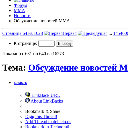
Форум
ММА
Новости
Обсуждение новостей ММА
Страница 64 из 1628
Первая
...
14
54
60
К странице:
Показано с 631 по 640 из 16273
Тема:
Обсуждение новостей 
LinkBack
LinkBack URL
About LinkBacks
Bookmark & Share
Digg this Thread!
Add Thread to del.icio.us
Bookmark in Technorati