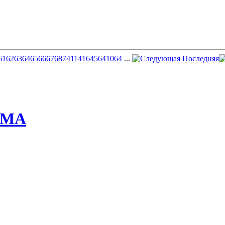
61
62
63
64
65
66
67
68
74
114
164
564
1064
...
Последняя
ММА