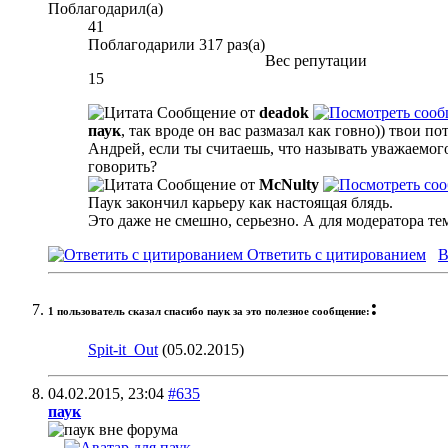
Поблагодарил(а)
41
Поблагодарили 317 раз(а)
Вес репутации
15
Сообщение от
deadok
паук
, так вроде он вас размазал как говно)) твои п
Андрей, если ты считаешь, что называть уважаемого
говорить?
Сообщение от
McNulty
Паук закончил карьеру как настоящая блядь.
Это даже не смешно, серьезно. А для модератора тем
Ответить с цитированием
В
:
1 пользователь сказал cпасибо паук за это полезное сообщение:
Spit-it_Out
(05.02.2015)
04.02.2015,
23:04
#635
паук