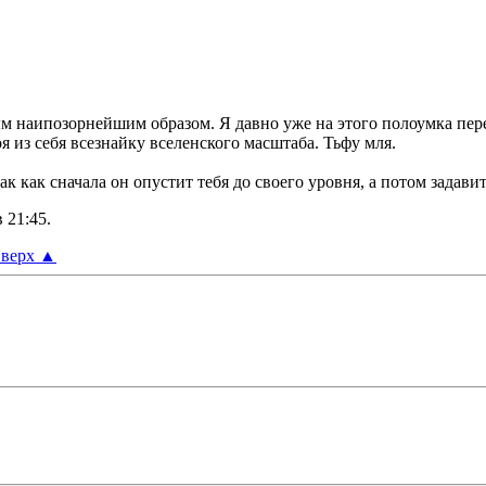
ым наипозорнейшим образом. Я давно уже на этого полоумка пере
я из себя всезнайку вселенского масштаба. Тьфу мля.
ак как сначала он опустит тебя до своего уровня, а потом задави
в
21:45
.
верх
▲