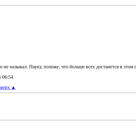
не называл. Пауку, похоже, что больше всех достанется в этом п
в
06:54
.
верх
▲