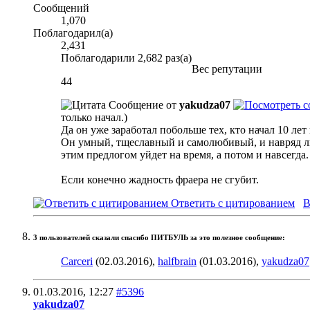
Сообщений
1,070
Поблагодарил(а)
2,431
Поблагодарили 2,682 раз(а)
Вес репутации
44
Сообщение от
yakudza07
только начал.)
Да он уже заработал побольше тех, кто начал 10 ле
Он умный, тщеславный и самолюбивый, и навряд ли
этим предлогом уйдет на время, а потом и навсегда.
Если конечно жадность фраера не сгубит.
Ответить с цитированием
В
3 пользователей сказали cпасибо ПИТБУЛЬ за это полезное сообщение:
Carceri
(02.03.2016),
halfbrain
(01.03.2016),
yakudza07
01.03.2016,
12:27
#5396
yakudza07