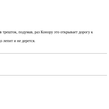
в трешток, подумав, раз Конору это открывает дорогу к
до лепит и не дерется.