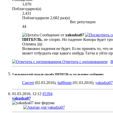
1,070
Поблагодарил(а)
2,431
Поблагодарили 2,682 раз(а)
Вес репутации
44
Сообщение от
yakudza07
ПИТБУЛЬ
, не спорю. Но падение Конора будет гро
Олимпа ))))
Возможно падения не будет. Если принять то, что он
может отбуцкать еще какого нибудь Татча и уйти пря
Ответить с цитированием
В
3 пользователей сказали cпасибо ПИТБУЛЬ за это полезное сообщение:
Carceri
(02.03.2016),
halfbrain
(01.03.2016),
yakudza07
01.03.2016,
12:12
#5394
yakudza07