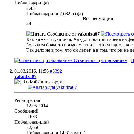
Поблагодарил(а)
2,431
Поблагодарили 2,682 раз(а)
Вес репутации
44
Сообщение от
yakudza07
Как вижу ситуацию я, Альдо- простой парень из фав
большим боям, то и я могу лепить, что угодно, авос
Так дело не в том, что он лепет, а в том, что он не 
Ответить с цитированием
В
01.03.2016,
11:56
#5392
yakudza07
Регистрация
12.05.2014
Сообщений
5,633
Поблагодарил(а)
22,656
Поблагодарили 14,313 раз(а)