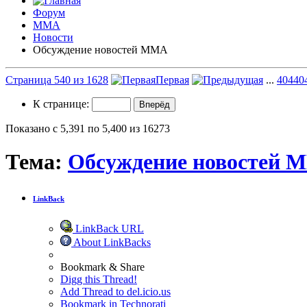
Форум
ММА
Новости
Обсуждение новостей ММА
Страница 540 из 1628
Первая
...
40
440
К странице:
Показано с 5,391 по 5,400 из 16273
Тема:
Обсуждение новостей 
LinkBack
LinkBack URL
About LinkBacks
Bookmark & Share
Digg this Thread!
Add Thread to del.icio.us
Bookmark in Technorati