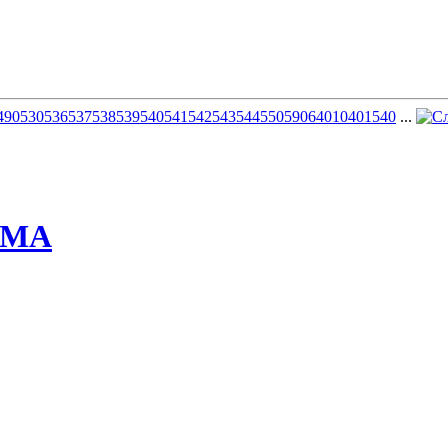
490
530
536
537
538
539
540
541
542
543
544
550
590
640
1040
1540
...
ММА