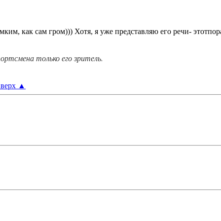
мким, как сам гром))) Хотя, я уже представляю его речи- этотпо
ортсмена только его зритель.
верх
▲