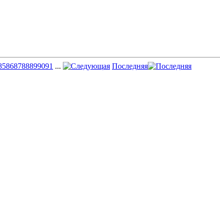
85
86
87
88
89
90
91
...
Последняя