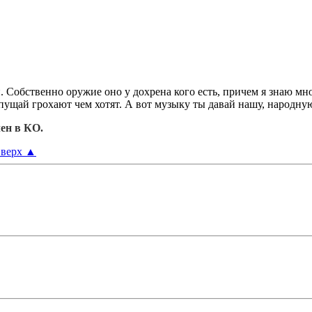
. Собственно оружие оно у дохрена кого есть, причем я знаю мно
ущай грохают чем хотят. А вот музыку ты давай нашу, народную
ен в КО.
верх
▲