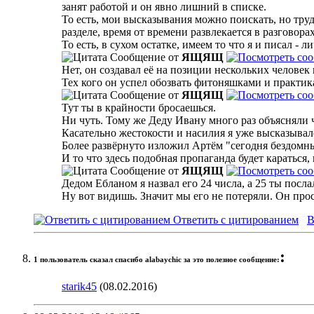
занят работой и он явно лишний в списке.
То есть, мои высказывания можно поискать, но тру
разделе, время от времени развлекается в разговорах
То есть, в сухом остатке, имеем то что я и писал -
Сообщение от
ЯЩЯЩ
Нет, он создавал её на позиции нескольких челове
Тех кого он успел обозвать фитоняшками и практик
Сообщение от
ЯЩЯЩ
Тут ты в крайности бросаешься.
Ни чуть. Тому же Деду Ивану много раз объясняли 
Касательно жестокости и насилия я уже высказывалс
Более развёрнуто изложил Артём "сегодня бездомные
И то что здесь подобная пропаганда будет караться
Сообщение от
ЯЩЯЩ
Дедом Ебланом я назвал его 24 числа, а 25 ты посла
Ну вот видишь. Значит мы его не потеряли. Он прос
Ответить с цитированием
В
:
1 пользователь сказал cпасибо alabaychic за это полезное сообщение:
starik45
(08.02.2016)