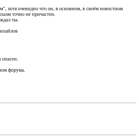
", хотя очевидно что он, в основном, в своём новостном
Напалм точно не причастен.
рждал ты.
Михайлов
 опасен.
илом форума.