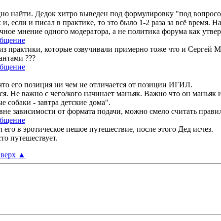
дно найти. Дедок хитро выведен под формулировку "под вопросом
 и, если и писал в практике, то это было 1-2 раза за всё время. 
 личное мнение одного модератора, а не политика форума как утве
к из практики, которые озвучивали примерно тоже что и Сергей 
антами ???
что его позиция ни чем не отличается от позиции ИГИЛ.
я. Не важно с чего/кого начинает маньяк. Важно что он маньяк и
 собаки - завтра детские дома".
, вне зависимости от формата подачи, можно смело считать прав
л его в эротическое пешое путешествие, после этого Дед исчез.
то путешествует.
верх
▲