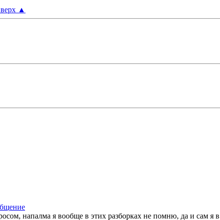
верх
▲
сом, напалма я вообще в этих разборках не помню, да и сам я в 