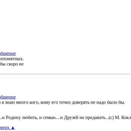
непонятных.
 бы скоро не
 я знаю много кого, кому его точно доверять не надо было бы.
..и Родину любить, и семью....и Друзей не предавать...(с) М. Кок
верх
▲