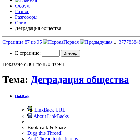
Форум
Разное
Разговоры
Слив
Деградация общества
Страница 87 из 95
Первая
...
37
77
83
84
К странице:
Показано с 861 по 870 из 941
Тема:
Деградация общества
LinkBack
LinkBack URL
About LinkBacks
Bookmark & Share
Digg this Thread!
Add Thread to del.icio.us