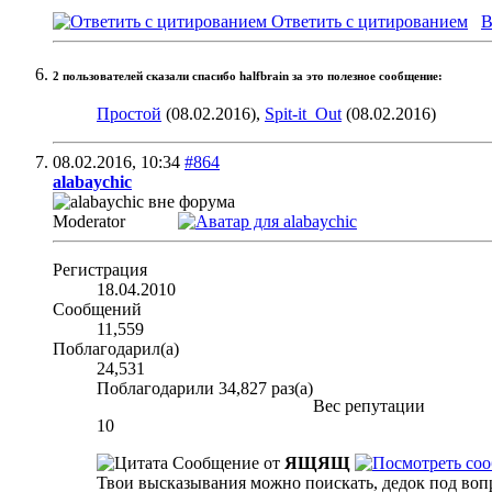
Ответить с цитированием
В
2 пользователей сказали cпасибо halfbrain за это полезное сообщение:
Простой
(08.02.2016),
Spit-it_Out
(08.02.2016)
08.02.2016,
10:34
#864
alabaychic
Moderator
Регистрация
18.04.2010
Сообщений
11,559
Поблагодарил(а)
24,531
Поблагодарили 34,827 раз(а)
Вес репутации
10
Сообщение от
ЯЩЯЩ
Твои высказывания можно поискать, дедок под вопро