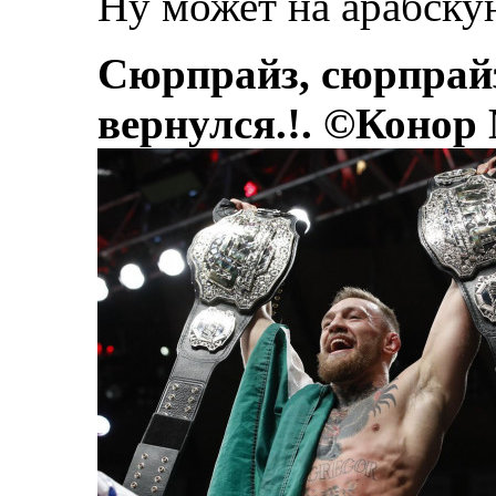
Ну может на арабску
Сюрпрайз, сюрпрай
вернулся.!. ©Конор