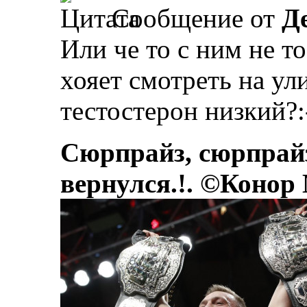
Сообщение от
Д
Или че то с ним не то
хояет смотреть на ул
тестостерон низкий?:
Сюрпрайз, сюрпрай
вернулся.!. ©Конор