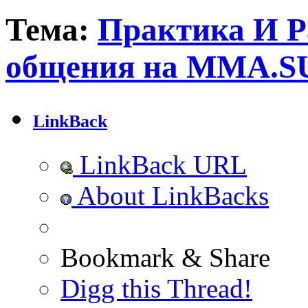
Тема:
Практика И Р
общения на MMA.S
LinkBack
LinkBack URL
About LinkBacks
Bookmark & Share
Digg this Thread!