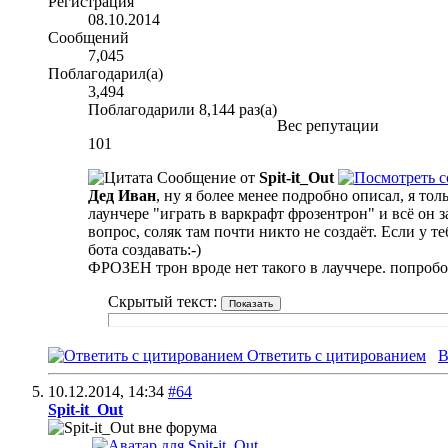
Регистрация
08.10.2014
Сообщений
7,045
Поблагодарил(а)
3,494
Поблагодарили 8,144 раз(а)
Вес репутации
101
Сообщение от
Spit-it_Out
Дед Иван
, ну я более менее подробно описал, я то
лаунчере "играть в варкрафт фрозентрон" и всё он 
вопрос, соляк там почти никто не создаёт. Если у т
бота создавать:-)
ФРОЗЕН трон вроде нет такого в лауччере. попробов
Скрытый текст:
Ответить с цитированием
В
10.12.2014,
14:34
#64
Spit-it_Out