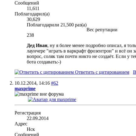
Сообщений
11,611
Поблагодарил(а)
30,629
Поблагодарили 21,500 раз(а)
Вес репутации
238
Дед Иван
, ну я более менее подробно описал, я то
лаунчере "играть в варкрафт фрозентрон" и всё он 
вопрос, соляк там почти никто не создаёт. Если у т
бота создавать:-)
Ответить с цитированием
В
10.12.2014,
14:16
#62
maxprime
Регистрация
22.09.2014
Адрес
Нск
Сообщений