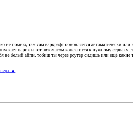
лько не помню, там сам варкрафт обновляется автоматически или н
запускает варик и тот автоматом конектится к нужному серваку..
ебя не белый айпи, тобиш ты через роутер сидишь или ещё какие т
верх
▲