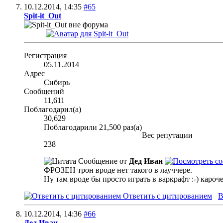
10.12.2014,
14:35
#65
Spit-it_Out
Регистрация
05.11.2014
Адрес
Сибирь
Сообщений
11,611
Поблагодарил(а)
30,629
Поблагодарили 21,500 раз(а)
Вес репутации
238
Сообщение от
Дед Иван
ФРОЗЕН трон вроде нет такого в лауччере.
Ну там вроде бы просто играть в варкрафт :-) кароч
Ответить с цитированием
В
10.12.2014,
14:36
#66
Дед Иван