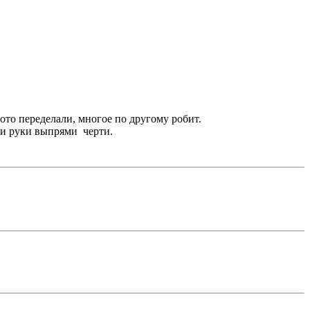
чото переделали, многое по другому робит.
иди руки выпрями
черти.