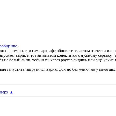
лько не помню, там сам варкрафт обновляется автоматически или н
запускает варик и тот автоматом конектится к нужному серваку..
ебя не белый айпи, тобиш ты через роутер сидишь или ещё какие т
ал запустить. загрузился варик, фон но без меню. но у меня щас
верх
▲