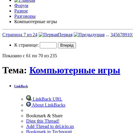
Форум
Разное
Разговоры
Компьютерные игры
Страница 7 из 24
Первая
...
3
4
5
6
7
8
9
10
К странице:
Показано с 61 по 70 из 235
Тема:
Компьютерные игры
LinkBack
LinkBack URL
About LinkBacks
Bookmark & Share
Digg this Thread!
Add Thread to del.icio.us
Bookmark in Technorati