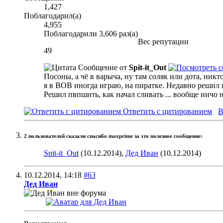
1,427
Поблагодарил(а)
4,955
Поблагодарили 3,606 раз(а)
Вес репутации
49
Сообщение от
Spit-it_Out
Посоны, а чё в варыча, ну там соляк или дота, никто
я в ВОВ иногда играю, на пиратке. Недавно решил п
Решил пвпшить, как начал сливать ... вообще ничо 
Ответить с цитированием
В
2 пользователей сказали cпасибо maxprime за это полезное сообщение:
Spit-it_Out
(10.12.2014),
Дед Иван
(10.12.2014)
10.12.2014,
14:18
#63
Дед Иван