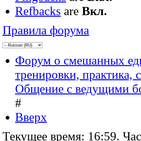
Refbacks
are
Вкл.
Правила форума
Форум о смешанных ед
тренировки, практика,
Общение с ведущими б
#
Вверх
Текущее время:
16:59
. Ча