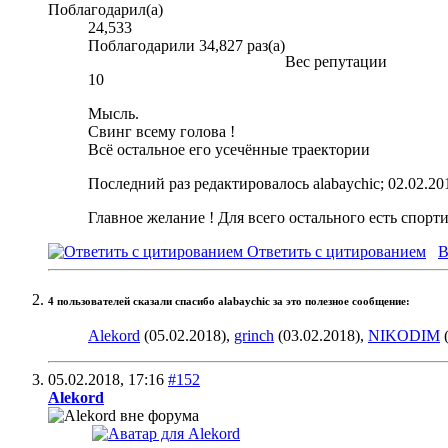
Поблагодарил(а)
24,533
Поблагодарили 34,827 раз(а)
Вес репутации
10
Мысль.
Свинг всему голова !
Всё остальное его усечённые траектории
Последний раз редактировалось alabaychic; 02.02.20
Главное желание ! Для всего остального есть спорт
Ответить с цитированием
В
4 пользователей сказали cпасибо alabaychic за это полезное сообщение:
Alekord
(05.02.2018),
grinch
(03.02.2018),
NIKODIM
(
05.02.2018,
17:16
#152
Alekord