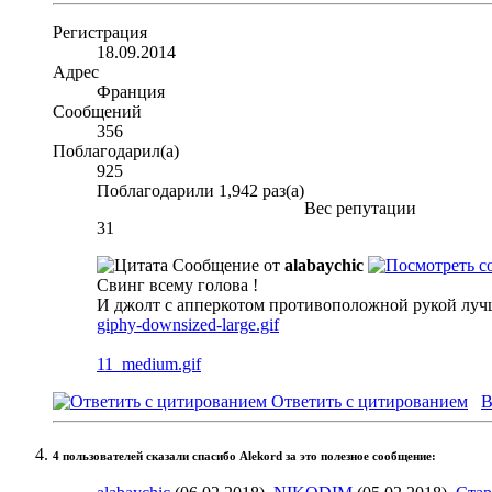
Регистрация
18.09.2014
Адрес
Франция
Сообщений
356
Поблагодарил(а)
925
Поблагодарили 1,942 раз(а)
Вес репутации
31
Сообщение от
alabaychic
Свинг всему голова !
И джолт с апперкотом противоположной рукой лу
giphy-downsized-large.gif
11_medium.gif
Ответить с цитированием
В
4 пользователей сказали cпасибо Alekord за это полезное сообщение: