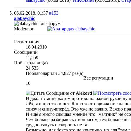
alabaychic
(06.02.2018),
NIKODIM
(05.02.2018),
Ста
06.02.2018,
01:37
#153
alabaychic
Moderator
Регистрация
18.04.2010
Сообщений
11,559
Поблагодарил(а)
24,533
Поблагодарили 34,827 раз(а)
Вес репутации
10
Сообщение от
Alekord
И джолт с апперкотом противоположной рукой лу
Лёх, я и про это и нет. Я про то что движение на 
снизу и снизу-вперёд. Это уже не важно. Важно пр
И ещё я много слышал мнение что "маятник" не осо
Чем больше разбираюсь с вопросом, тем больше не 
трудно тянуть и скорость не та.
Возможно, для бокса это не критично, но для "там 