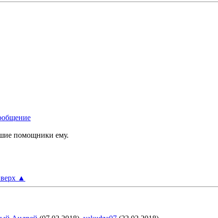
чшие помощники ему.
верх
▲