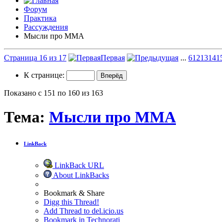
Форум
Практика
Рассуждения
Мысли про ММА
Страница 16 из 17
Первая
...
6
12
13
14
1
К странице:
Показано с 151 по 160 из 163
Тема:
Мысли про ММА
LinkBack
LinkBack URL
About LinkBacks
Bookmark & Share
Digg this Thread!
Add Thread to del.icio.us
Bookmark in Technorati