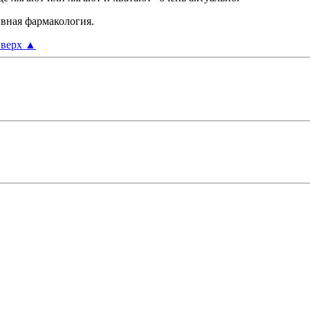
ивная фармакология.
верх
▲