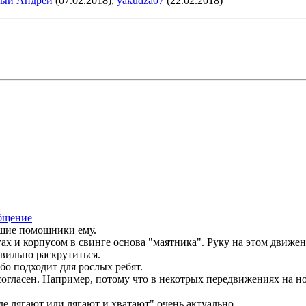
рый Андрей
(07.02.2018),
yakudza07
(22.02.2018)
чшие помощники ему.
ногах и корпусом в свинге основа "маятника". Руку на этом движ
авильно раскрутиться.
бо подходит для рослых ребят.
согласен. Например, потому что в некотрых передвижениях на н
где лягают или лягают и хватают" очень актуально.