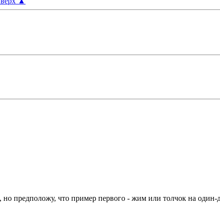
верх
▲
, но предположу, что пример первого - жим или толчок на один-д