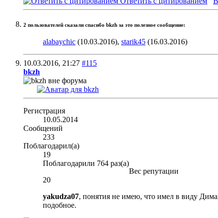
Ответить с цитированием
В
2 пользователей сказали cпасибо bkzh за это полезное сообщение:
alabaychic
(10.03.2016),
starik45
(16.03.2016)
10.03.2016,
21:27
#115
bkzh
Регистрация
10.05.2014
Сообщений
233
Поблагодарил(а)
19
Поблагодарили 764 раз(а)
Вес репутации
20
yakudza07
, понятия не имею, что имел в виду Дима
подобное.