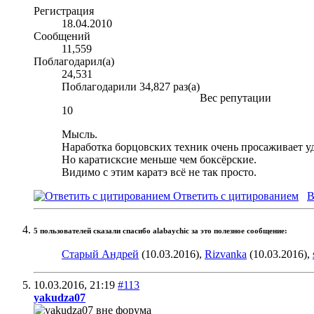
Регистрация
18.04.2010
Сообщений
11,559
Поблагодарил(а)
24,531
Поблагодарили 34,827 раз(а)
Вес репутации
10
Мысль.
Наработка борцовских техник очень просаживает у
Но каратисксие меньше чем боксёрские.
Видимо с этим каратэ всё не так просто.
Ответить с цитированием
В
5 пользователей сказали cпасибо alabaychic за это полезное сообщение:
Старый Андрей
(10.03.2016),
Rizvanka
(10.03.2016),
10.03.2016,
21:19
#113
yakudza07