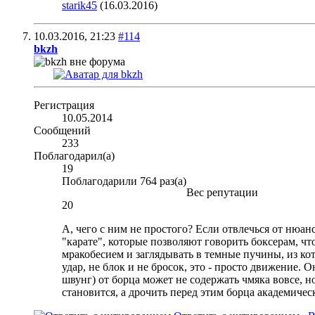
starik45
(16.03.2016)
10.03.2016,
21:23
#114
bkzh
Регистрация
10.05.2014
Сообщений
233
Поблагодарил(а)
19
Поблагодарили 764 раз(а)
Вес репутации
20
А, чего с ним не простого? Если отвлечься от нюан
"карате", которые позволяют говорить боксерам, ч
мракобесием и заглядывать в темные пучины, из кото
удар, не блок и не бросок, это - просто движение. 
швунг) от борца может не содержать чмяка вовсе, 
становится, а дрочить перед этим борца академическ