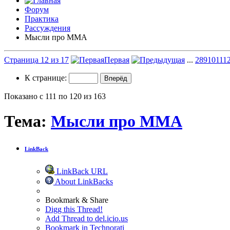
Форум
Практика
Рассуждения
Мысли про ММА
Страница 12 из 17
Первая
...
2
8
9
10
11
1
К странице:
Показано с 111 по 120 из 163
Тема:
Мысли про ММА
LinkBack
LinkBack URL
About LinkBacks
Bookmark & Share
Digg this Thread!
Add Thread to del.icio.us
Bookmark in Technorati