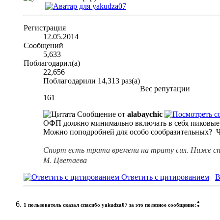
Регистрация
12.05.2014
Сообщений
5,633
Поблагодарил(а)
22,656
Поблагодарили 14,313 раз(а)
Вес репутации
161
Сообщение от
alabaychic
ОФП должно минимально включать в себя пиковые 
Можно поподробней для особо сообразительных?
Ч
Спорт есть трата времени на трату сил. Ниже сп
М. Цветаева
Ответить с цитированием
В
:
1 пользователь сказал cпасибо yakudza07 за это полезное сообщение: