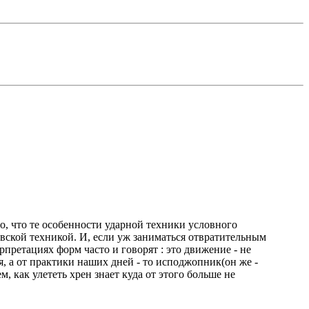
но, что те особенности ударной техники условного
овской техникой. И, если уж заниматься отвратительным
рпретациях форм часто и говорят : это движение - не
ия, а от практики наших дней - то исподжопник(он же -
 как улететь хрен знает куда от этого больше не