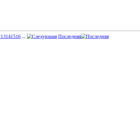
2
13
14
15
16
...
Последняя