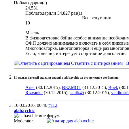
Поблагодарил(а)
24,531
Поблагодарили 34,827 раз(а)
Вес репутации
10
Мысль.
В физподготовке бойца особое внимание необходим
ОФП должно минимально включать в себя пиковые си
Многоповторка, многоповторка и ещё раз многопов
Если, конечно, интересует спортивное долголетие.
Ответить с цитированием
В
11 пользователей сказали cпасибо alabaychic за это полезное сообщение:
Arier
(30.12.2015),
BEZMOL
(31.12.2015),
Boek
(30.1
Rizvanka
(30.12.2015),
starik45
(30.12.2015),
vladimirf
10.03.2016,
00:46
#112
alabaychic
Moderator