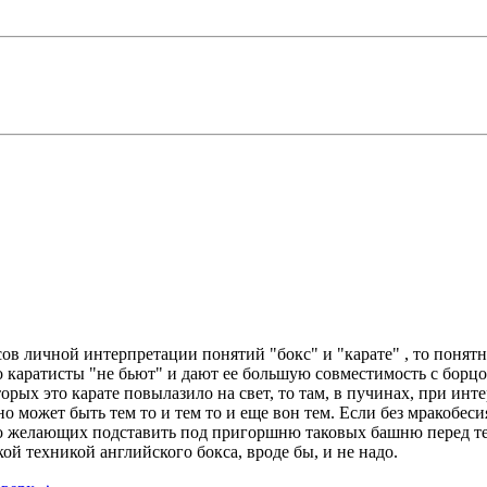
сов личной интерпретации понятий "бокс" и "карате" , то понят
то каратисты "не бьют" и дают ее большую совместимость с борц
рых это карате повылазило на свет, то там, в пучинах, при инте
Оно может быть тем то и тем то и еще вон тем. Если без мракобес
но желающих подставить под пригоршню таковых башню перед тем,
ой техникой английского бокса, вроде бы, и не надо.