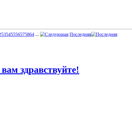
2
53
54
55
56
57
58
64
...
Последняя
 вам здравствуйте!