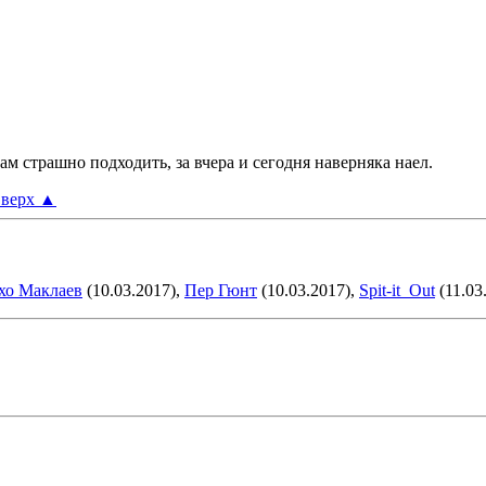
м страшно подходить, за вчера и сегодня наверняка наел.
верх
▲
хо Маклаев
(10.03.2017),
Пер Гюнт
(10.03.2017),
Spit-it_Out
(11.03