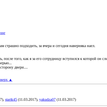
м страшно подходить, за вчера и сегодня наверняка наел.
, после того, как я за его сотрудницу вступился к которой он с
верью...
сторону двери....
верх
▲
7),
starik45
(11.03.2017),
yakudza07
(11.03.2017)