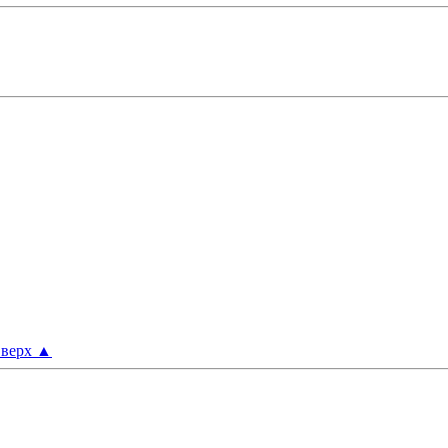
верх
▲