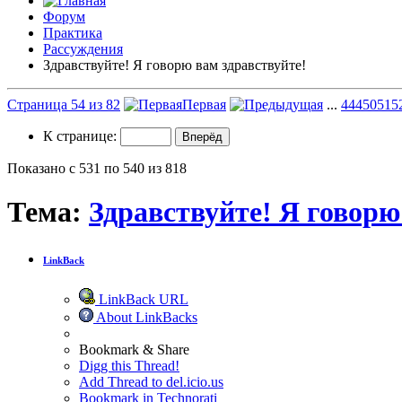
Форум
Практика
Рассуждения
Здравствуйте! Я говорю вам здравствуйте!
Страница 54 из 82
Первая
...
4
44
50
51
5
К странице:
Показано с 531 по 540 из 818
Тема:
Здравствуйте! Я говорю
LinkBack
LinkBack URL
About LinkBacks
Bookmark & Share
Digg this Thread!
Add Thread to del.icio.us
Bookmark in Technorati