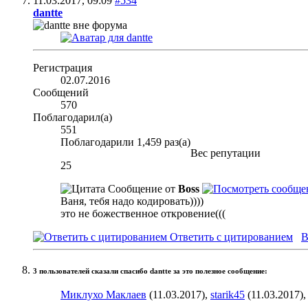
11.03.2017,
09:09
#534
dantte
Регистрация
02.07.2016
Сообщений
570
Поблагодарил(а)
551
Поблагодарили 1,459 раз(а)
Вес репутации
25
Сообщение от
Boss
Ваня, тебя надо кодировать))))
это не божественное откровение(((
Ответить с цитированием
В
3 пользователей сказали cпасибо dantte за это полезное сообщение:
Миклухо Маклаев
(11.03.2017),
starik45
(11.03.2017)