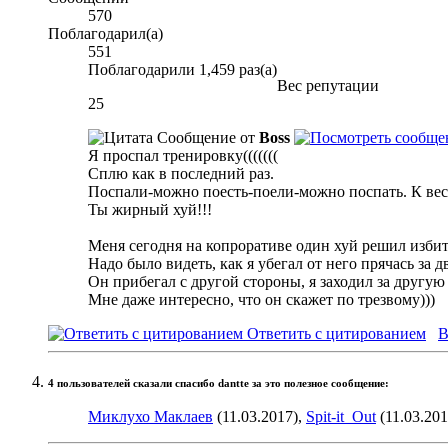
570
Поблагодарил(а)
551
Поблагодарили 1,459 раз(а)
Вес репутации
25
Сообщение от
Boss
Я проспал тренировку(((((((
Сплю как в последний раз.
Поспали-можно поесть-поели-можно поспать. К веса
Ты жирный хуй!!!
Меня сегодня на копроративе один хуй решил избить
Надо было видеть, как я убегал от него прячась за д
Он прибегал с другой стороны, я заходил за другую 
Мне даже интересно, что он скажет по трезвому)))
Ответить с цитированием
В
4 пользователей сказали cпасибо dantte за это полезное сообщение:
Миклухо Маклаев
(11.03.2017),
Spit-it_Out
(11.03.201