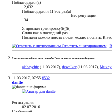
Поблагодарил(а)
12,632
Поблагодарили 11,902 раз(а)
Вес репутации
134
Я проспал тренировку(((((((
Сплю как в последний раз.
Поспали-можно поесть-поели-можно поспать. К веса
Ответить с цитированием
В
7 пользователей сказали cпасибо Boss за это полезное сообщение:
alabaychic
(11.03.2017),
dzwalker
(11.03.2017),
Миклу
11.03.2017,
07:55
#532
dantte
Регистрация
02.07.2016
Сообщений