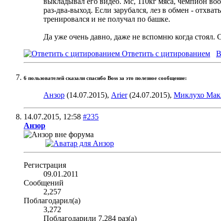
выкладывал его видео. Мс, 110кг мяса, чемпион во
раз-два-выход. Если зарубался, лез в обмен - отхва
тренировался и не получал по башке.
Да уже очень давно, даже не вспомню когда стоял. 
Ответить с цитированием
В
6 пользователей сказали cпасибо Boss за это полезное сообщение:
Анзор
(14.07.2015),
Arier
(24.07.2015),
Миклухо Мак
14.07.2015,
12:58
#235
Анзор
Регистрация
09.01.2011
Сообщений
2,257
Поблагодарил(а)
3,272
Поблагодарили 7,284 раз(а)