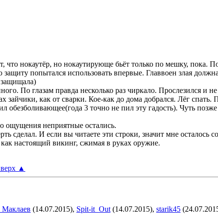
, что нокаутёр, но нокаутирующе бьёт только по мешку, пока. По
защиту попытался использовать впервые. Главвоен злая должна
 защищала)
ного. По глазам правда несколько раз чиркало. Прослезился и не
зах зайчики, как от сварки. Кое-как до дома добрался. Лёг спать.
ил обезболивающее(года 3 точно не пил эту гадость). Чуть позж
 но ощущения неприятные остались.
рть сделал
. И если вы читаете эти строки, значит мне осталось 
ь как настоящий викинг, сжимая в руках оружие.
верх
▲
 Маклаев
(14.07.2015),
Spit-it_Out
(14.07.2015),
starik45
(24.07.201