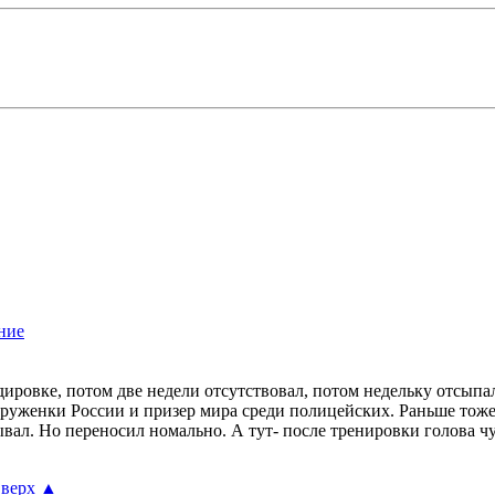
дировке, потом две недели отсутствовал, потом недельку отсыпал
оруженки России и призер мира среди полицейских. Раньше тоже 
тывал. Но переносил номально. А тут- после тренировки голова ч
верх
▲