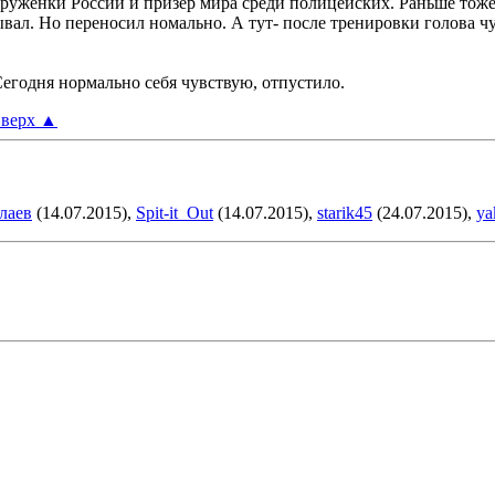
оруженки России и призер мира среди полицейских. Раньше тоже 
тывал. Но переносил номально. А тут- после тренировки голова ч
Сегодня нормально себя чувствую, отпустило.
верх
▲
лаев
(14.07.2015),
Spit-it_Out
(14.07.2015),
starik45
(24.07.2015),
ya