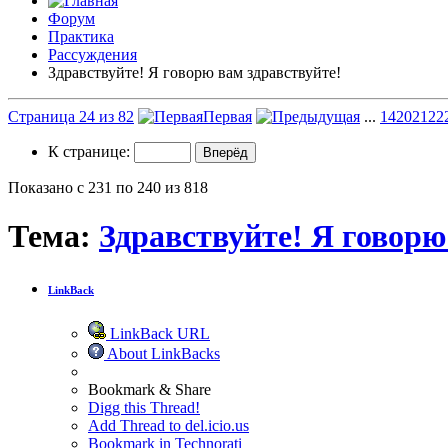
Форум
Практика
Рассуждения
Здравствуйте! Я говорю вам здравствуйте!
Страница 24 из 82
Первая
...
14
20
21
22
К странице:
Показано с 231 по 240 из 818
Тема:
Здравствуйте! Я говорю
LinkBack
LinkBack URL
About LinkBacks
Bookmark & Share
Digg this Thread!
Add Thread to del.icio.us
Bookmark in Technorati