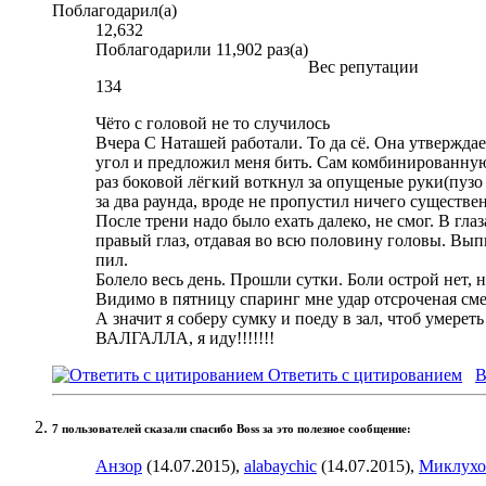
Поблагодарил(а)
12,632
Поблагодарили 11,902 раз(а)
Вес репутации
134
Чёто с головой не то случилось
Вчера С Наташей работали. То да сё. Она утверждает
угол и предложил меня бить. Сам комбинированную 
раз боковой лёгкий воткнул за опущеные руки(пузо
за два раунда, вроде не пропустил ничего существен
После трени надо было ехать далеко, не смог. В гла
правый глаз, отдавая во всю половину головы. Вып
пил.
Болело весь день. Прошли сутки. Боли острой нет,
Видимо в пятницу спаринг мне удар отсроченая сме
А значит я соберу сумку и поеду в зал, чтоб умерет
ВАЛГАЛЛА, я иду!!!!!!!
Ответить с цитированием
В
7 пользователей сказали cпасибо Boss за это полезное сообщение:
Анзор
(14.07.2015),
alabaychic
(14.07.2015),
Миклухо