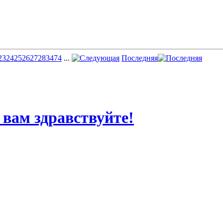
23
24
25
26
27
28
34
74
...
Последняя
 вам здравствуйте!