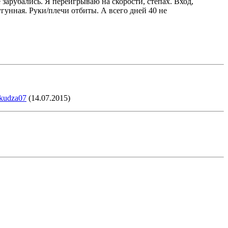
зарубались. Я переигрываю на скорости, степах. Вход,
угунная. Руки/плечи отбиты. А всего дней 40 не
kudza07
(14.07.2015)