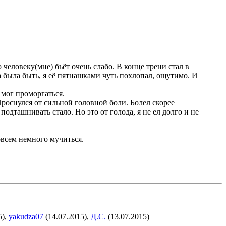
 человеку(мне) бьёт очень слабо. В конце трени стал в
 была быть, я её пятнашками чуть похлопал, ощутимо. И
 мог проморгаться.
 Проснулся от сильной головной боли. Болел скорее
е подташнивать стало
. Но это от голода, я не ел долго и не
совсем немного мучиться.
5),
yakudza07
(14.07.2015),
Д.С.
(13.07.2015)