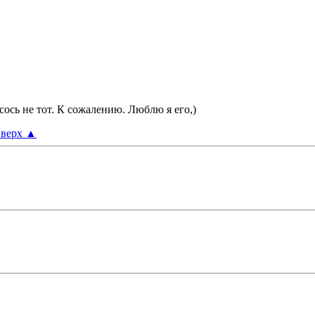
осось не тот. К сожалению. Люблю я его,)
верх
▲