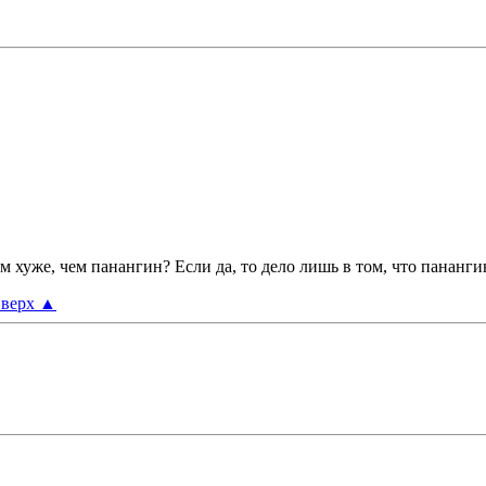
 хуже, чем панангин? Если да, то дело лишь в том, что панангин
верх
▲