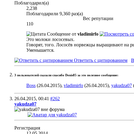
Поблагодарил(а)
2,238
Поблагодарили 9,360 раз(а)
Вес репутации
110
Сообщение от
vladimirfo
Это молоки лососевых.
Говорят, того. Лососёв норвежцы выращивают на рыб
Уменьшается.
Ответить с цитированием
В
3 пользователей сказали cпасибо Denis85 за это полезное сообщение:
Boss
(26.04.2015),
vladimirfo
(26.04.2015),
yakudza07
26.04.2015,
00:41
#262
yakudza07
Регистрация
12.05.2014