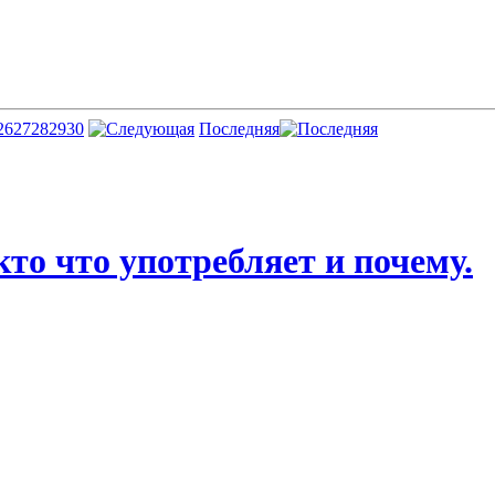
26
27
28
29
30
Последняя
о что употребляет и почему.