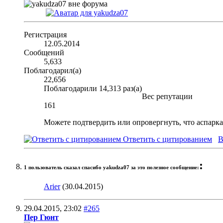
Регистрация
12.05.2014
Сообщений
5,633
Поблагодарил(а)
22,656
Поблагодарили 14,313 раз(а)
Вес репутации
161
Можете подтвердить или опровергнуть, что аспаркам
Ответить с цитированием
В
:
1 пользователь сказал cпасибо yakudza07 за это полезное сообщение:
Arier
(30.04.2015)
29.04.2015,
23:02
#265
Пер Гюнт