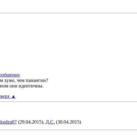
м хуже, чем панангин?
ьном они идентичны.
верх
▲
akudza07
(29.04.2015),
Д.С.
(30.04.2015)