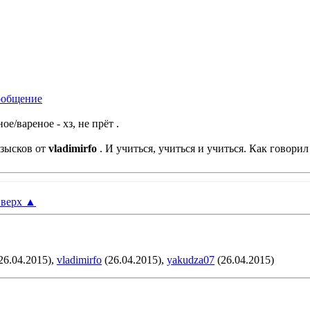
ое/вареное - хз, не прёт
.
изысков от
vladimirfo
. И учиться, учиться и учиться. Как говори
верх
▲
26.04.2015),
vladimirfo
(26.04.2015),
yakudza07
(26.04.2015)