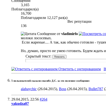
Сообщений
3,165
Поблагодарил(а)
16,700
Поблагодарили 12,127 раз(а)
Вес репутации
136
Сообщение от
vladimirfo
молоки лососевых.
Если жареные.... А так, как обычно готовлю - тушен
Но, думаю, просто не умею готовить. Будем ждать 
Скрытый текст:
Ответить с цитированием
В
5 пользователей сказали cпасибо Д.С. за это полезное сообщение:
alabaychic
(26.04.2015),
Boss
(26.04.2015),
Bullet787
(
29.04.2015,
22:56
#264
yakudza07