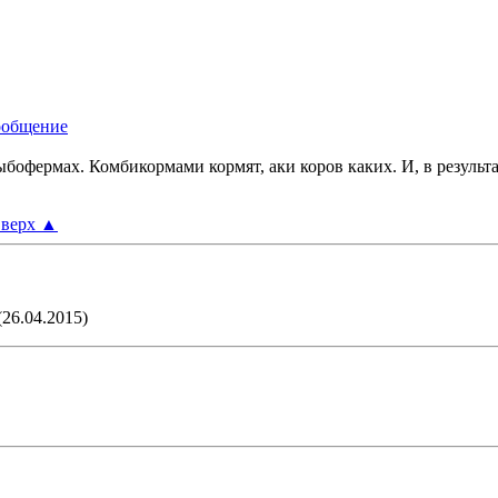
офермах. Комбикормами кормят, аки коров каких. И, в результате,
верх
▲
(26.04.2015)