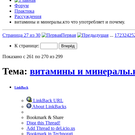
Форум
Практика
Рассуждения
витамины и минералы.кто что употребляет и почему.
Страница 27 из 30
Первая
...
17
23
24
25
К странице:
Показано с 261 по 270 из 299
Тема:
витамины и минералы.кт
LinkBack
LinkBack URL
About LinkBacks
Bookmark & Share
Digg this Thread!
Add Thread to del.icio.us
Bookmark in Technorati