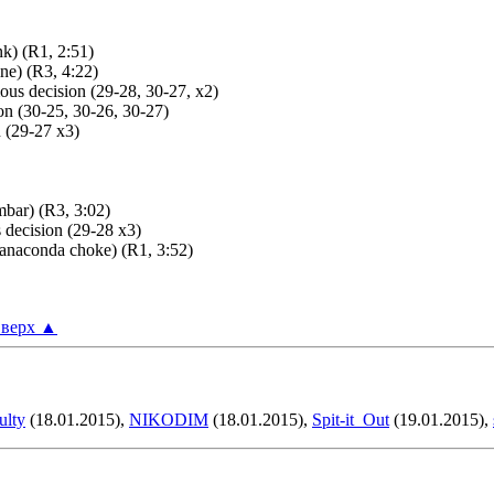
nk) (R1, 2:51)
ne) (R3, 4:22)
us decision (29-28, 30-27, x2)
n (30-25, 30-26, 30-27)
 (29-27 x3)
mbar) (R3, 3:02)
decision (29-28 x3)
 (anaconda choke) (R1, 3:52)
верх
▲
lty
(18.01.2015),
NIKODIM
(18.01.2015),
Spit-it_Out
(19.01.2015),