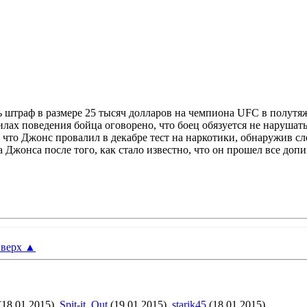
 штраф в размере 25 тысяч долларов на чемпиона UFC в полутя
илах поведения бойца оговорено, что боец обязуется не нарушат
 что Джонс провалил в декабре тест на наркотики, обнаружив 
Джонса после того, как стало известно, что он прошел все допи
верх
▲
(18.01.2015),
Spit-it_Out
(19.01.2015),
starik45
(18.01.2015)