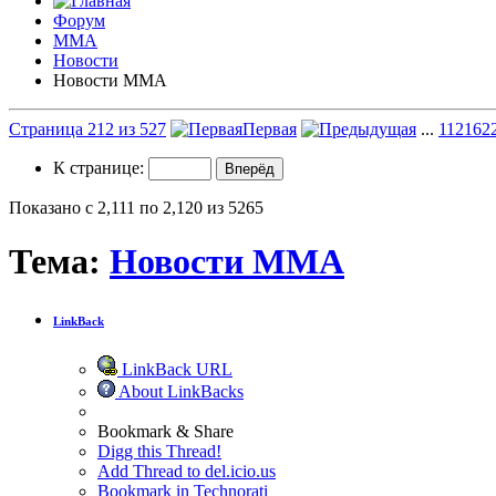
Форум
ММА
Новости
Новости ММА
Страница 212 из 527
Первая
...
112
162
К странице:
Показано с 2,111 по 2,120 из 5265
Тема:
Новости ММА
LinkBack
LinkBack URL
About LinkBacks
Bookmark & Share
Digg this Thread!
Add Thread to del.icio.us
Bookmark in Technorati