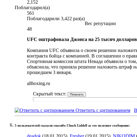
2,152
Поблагодарил(а)
561
Поблагодарили 3,422 раз(а)
Вес репутации
48
UFC оштрафовала Джонса на 25 тысяч долларов
Компания UFC объявила о своем решении наложить
контракта бойца с компанией. В соглашении о прав
Спортивная комиссия штата Невада объявила о том,
объяснила, что приняла решение наложить штраф на 
прошедшем 3 января.
allboxing.ru
Скрытый текст:
Ответить с цитированием
В
5 пользователей сказали cпасибо Chuck Liddell за это полезное сообщение:
deadok
(18.01.2015),
Fresher
(19.01.2015),
NIKODIM