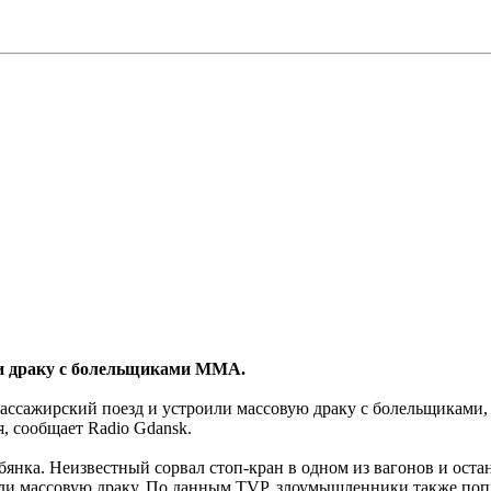
ли драку с болельщиками MMA.
 пассажирский поезд и устроили массовую драку с болельщиками
, сообщает Radio Gdansk.
нка. Неизвестный сорвал стоп-кран в одном из вагонов и остан
или массовую драку. По данным TVP, злоумышленники также попы