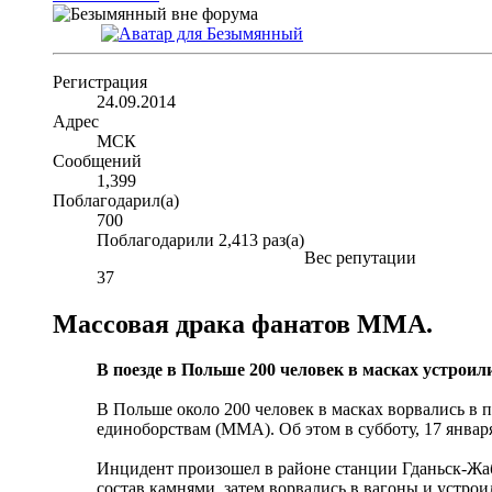
Регистрация
24.09.2014
Адрес
МСК
Сообщений
1,399
Поблагодарил(а)
700
Поблагодарили 2,413 раз(а)
Вес репутации
37
Массовая драка фанатов ММА.
В поезде в Польше 200 человек в масках устрои
В Польше около 200 человек в масках ворвались в
единоборствам (ММА). Об этом в субботу, 17 января
Инцидент произошел в районе станции Гданьск-Жабя
состав камнями, затем ворвались в вагоны и устро