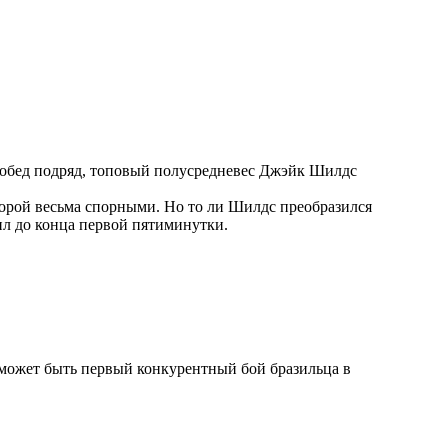
побед подряд, топовый полусредневес Джэйк Шилдс
порой весьма спорными. Но то ли Шилдс преобразился
чил до конца первой пятиминутки.
 может быть первый конкурентный бой бразильца в