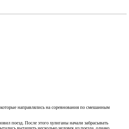
, которые направлялись на соревнования по смешанным
овил поезд. После этого хулиганы начали забрасывать
тались вытащить несколько человек из поезда, однако