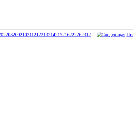
202
208
209
210
211
212
213
214
215
216
222
262
312
...
По