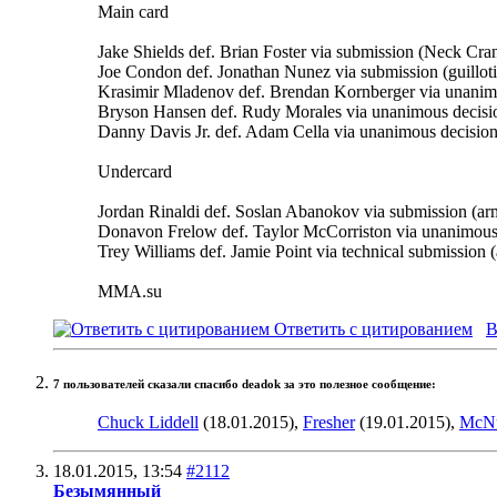
Main card
Jake Shields def. Brian Foster via submission (Neck Cra
Joe Condon def. Jonathan Nunez via submission (guilloti
Krasimir Mladenov def. Brendan Kornberger via unanimo
Bryson Hansen def. Rudy Morales via unanimous decisio
Danny Davis Jr. def. Adam Cella via unanimous decision
Undercard
Jordan Rinaldi def. Soslan Abanokov via submission (ar
Donavon Frelow def. Taylor McCorriston via unanimous 
Trey Williams def. Jamie Point via technical submission
MMA.su
Ответить с цитированием
В
7 пользователей сказали cпасибо deadok за это полезное сообщение:
Chuck Liddell
(18.01.2015),
Fresher
(19.01.2015),
McNu
18.01.2015,
13:54
#2112
Безымянный