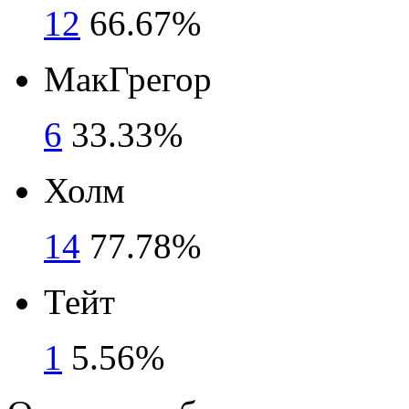
12
66.67%
МакГрегор
6
33.33%
Холм
14
77.78%
Тейт
1
5.56%