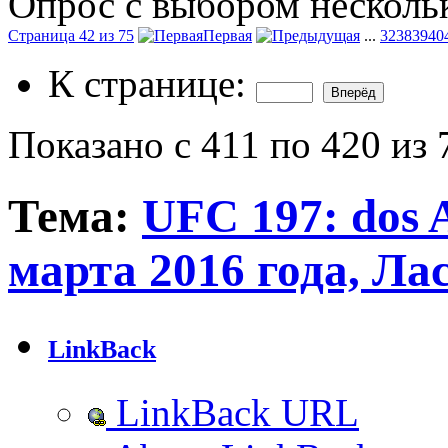
Опрос с выбором нескольк
Страница 42 из 75
Первая
...
32
38
39
40
К странице:
Показано с 411 по 420 из 
Тема:
UFC 197: dos A
марта 2016 года, Ла
LinkBack
LinkBack URL