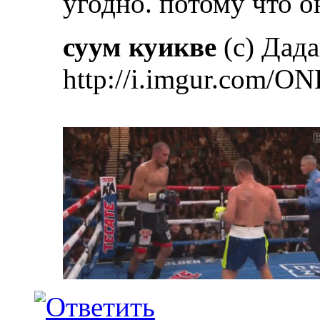
угодно. потому что о
суум куикве
(с) Дад
http://i.imgur.com/ON