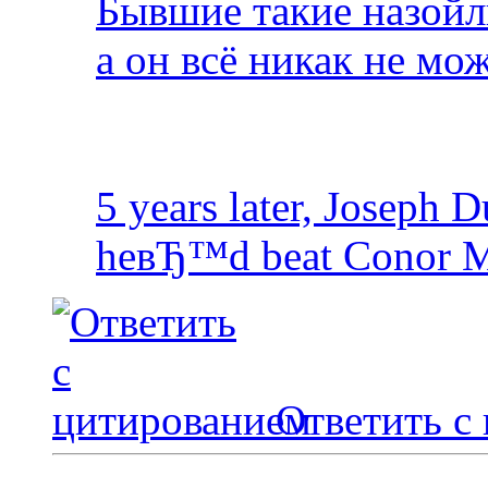
Бывшие такие назойл
а он всё никак не мо
5 years later, Joseph D
heвЂ™d beat Conor M
Ответить с