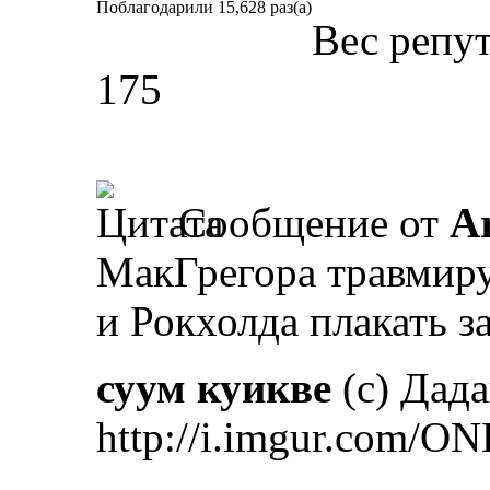
Поблагодарили 15,628 раз(а)
Вес репу
175
Сообщение от
A
МакГрегора травмир
и Рокхолда плакать з
суум куикве
(с) Дад
http://i.imgur.com/ON