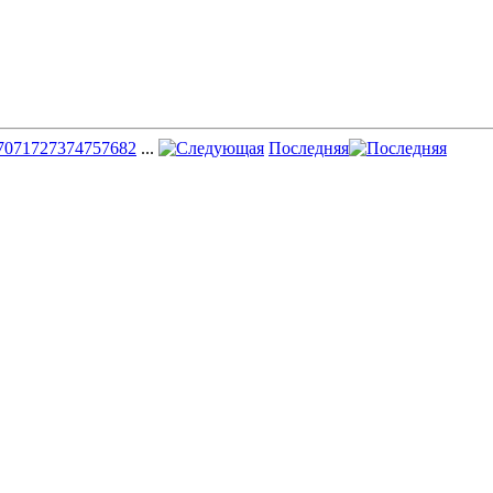
70
71
72
73
74
75
76
82
...
Последняя