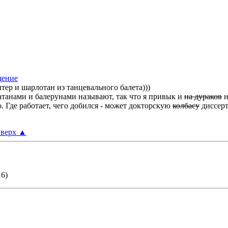
итер и шарлотан из танцевального балета)))
атанами и балерунами называют, так что я привык и
на дураков
н
. Где работает, чего добился - может докторскую
колбасу
диссерт
верх
▲
16)