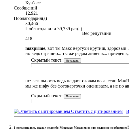
Кузбасс
Сообщений
12,921
Поблагодарил(а)
30,466
Поблагодарили 39,339 раз(а)
Вес репутации
418
maxprime
, вот ты Макс вертухи крутиш, здоровый...
но ведь страшно... ты же рядом живешь... приедешь
Скрытый текст:
пс: легальность ведь не даст словам веса. если Ма
мы же инфу без фотокарточки оцениваем, а не по а
Скрытый текст:
Ответить с цитированием
В
1 пользователь сказал cпасибо Миклухо Маклаев за это полезное сообщение: