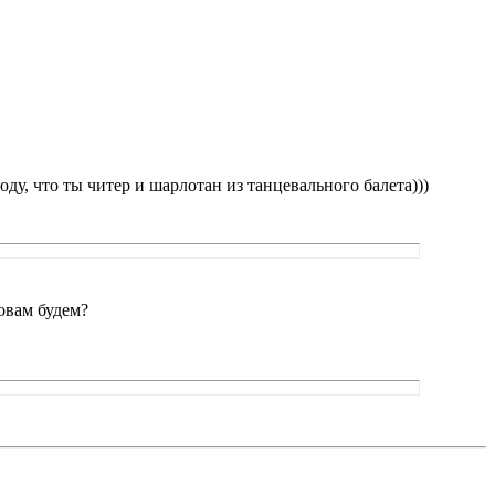
оду, что ты читер и шарлотан из танцевального балета)))
ловам будем?