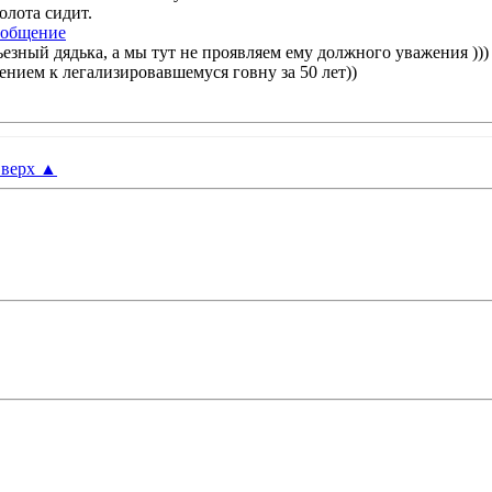
колота сидит.
ьезный дядька, а мы тут не проявляем ему должного уважения )))
ажением к легализировавшемуся говну за 50 лет))
верх
▲
: