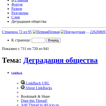
Форум
Разное
Разговоры
Слив
Деградация общества
Страница 72 из 95
Первая
...
22
62
68
69
К странице:
Показано с 711 по 720 из 941
Тема:
Деградация общества
LinkBack
LinkBack URL
About LinkBacks
Bookmark & Share
Digg this Thread!
Add Thread to del.icio.us