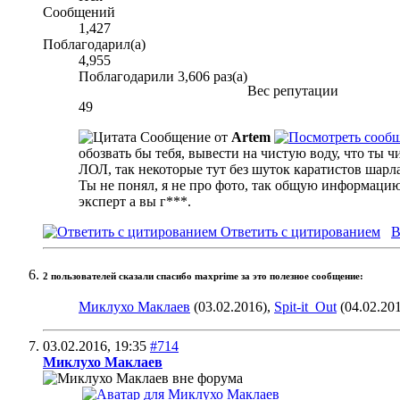
Сообщений
1,427
Поблагодарил(а)
4,955
Поблагодарили 3,606 раз(а)
Вес репутации
49
Сообщение от
Artem
обозвать бы тебя, вывести на чистую воду, что ты ч
ЛОЛ, так некоторые тут без шуток каратистов шарл
Ты не понял, я не про фото, так общую информацию
эксперт а вы г***.
Ответить с цитированием
В
2 пользователей сказали cпасибо maxprime за это полезное сообщение:
Миклухо Маклаев
(03.02.2016),
Spit-it_Out
(04.02.20
03.02.2016,
19:35
#714
Миклухо Маклаев