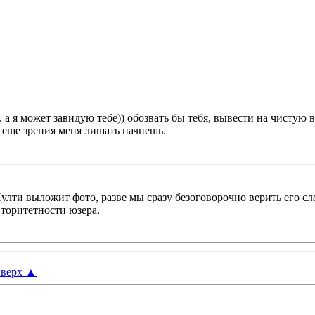
 а я может завидую тебе)) обозвать бы тебя, вывести на чистую в
, еще зрения меня лишать начнешь.
кНулти выложит фото, разве мы сразу безоговорочно верить его с
вторитетности юзера.
верх
▲
: