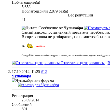
Поблагодарил(а)
5,658
Поблагодарили 2,879 раз(а)
Вес репутации
41
Сообщение от
Чупакабра
Самый высокопоставленный предатель-перебежчик
В сортах говна не разбираюсь, но помнится был та
Be
positive!
Самурай без меча подобен самураю с мечом, но только без меча, однако как-будто с м
Ответить с цитированием
В
17.10.2014,
11:25
#12
Чупакабра
Регистрация
23.09.2014
Сообщений
601