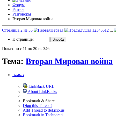
Форум
Разное
Разговоры
Вторая Мировая война
Страница 2 из 35
Первая
1
2
3
4
5
6
12
...
К странице:
Показано с 11 по 20 из 346
Тема:
Вторая Мировая война
LinkBack
LinkBack URL
About LinkBacks
Bookmark & Share
Digg this Thread!
Add Thread to del.icio.us
Bookmark in Technorati