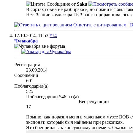
Сообщение от
Saku
В сортах говна не разбираюсь, но помнится был та
Нет. Звание комиссара ГБ 3 ранга приравнивалось к
Ответить с цитированием
В
17.10.2014,
11:53
#14
Чупакабра
Регистрация
23.09.2014
Сообщений
601
Поблагодарил(а)
525
Поблагодарили 546 раз(а)
Вес репутации
17
Помню, как поразил меня в маленьком музее ВОВ с
экспонат, который был найдены при раскопках.
Это боеприпасы к капсульному огнемету. Оказываетс