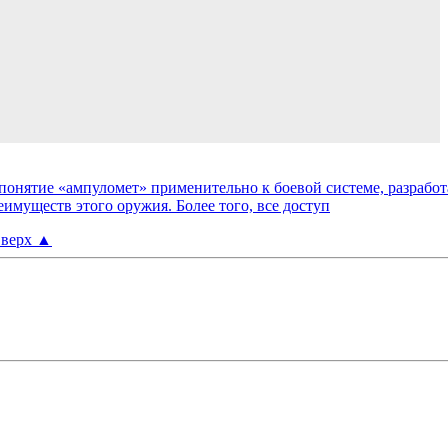
онятие «ампуломет» применительно к боевой системе, разрабо
имуществ этого оружия. Более того, все доступ
верх
▲