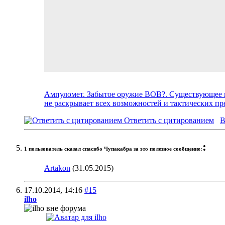
Ампуломет. Забытое оружие ВОВ?. Существующее п
не раскрывает всех возможностей и тактических пре
Ответить с цитированием
В
:
1 пользователь сказал cпасибо Чупакабра за это полезное сообщение:
Artakon
(31.05.2015)
17.10.2014,
14:16
#15
ilho