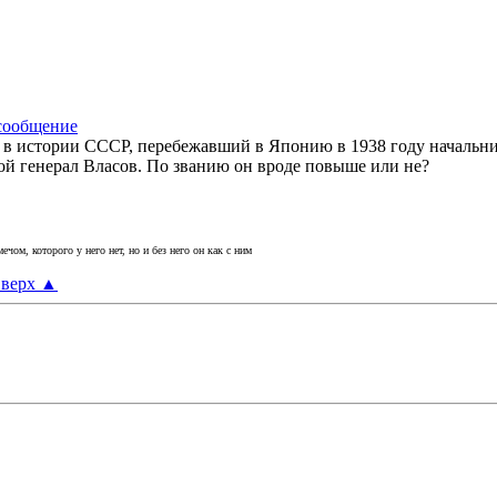
 в истории СССР, перебежавший в Японию в 1938 году началь
кой генерал Власов. По званию он вроде повыше или не?
ечом, которого у него нет, но и без него он как с ним
верх
▲