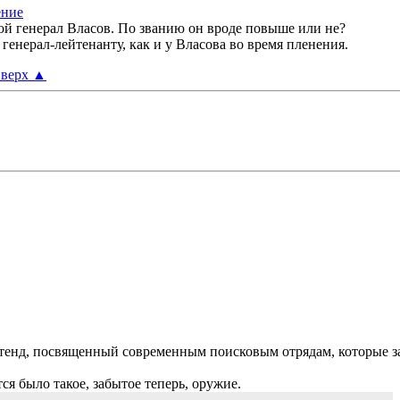
кой генерал Власов. По званию он вроде повыше или не?
 генерал-лейтенанту, как и у Власова во время пленения.
верх
▲
тенд, посвященный современным поисковым отрядам, которые з
я было такое, забытое теперь, оружие.