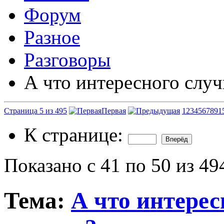
Форум
Разное
Разговоры
А что интересного случ
Страница 5 из 495
Первая
1
2
3
4
5
6
7
8
9
1
К странице:
Показано с 41 по 50 из 49
Тема:
А что интерес