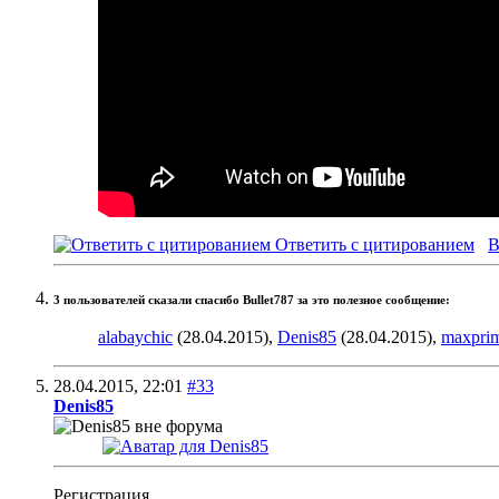
Ответить с цитированием
В
3 пользователей сказали cпасибо Bullet787 за это полезное сообщение:
alabaychic
(28.04.2015),
Denis85
(28.04.2015),
maxpri
28.04.2015,
22:01
#33
Denis85
Регистрация