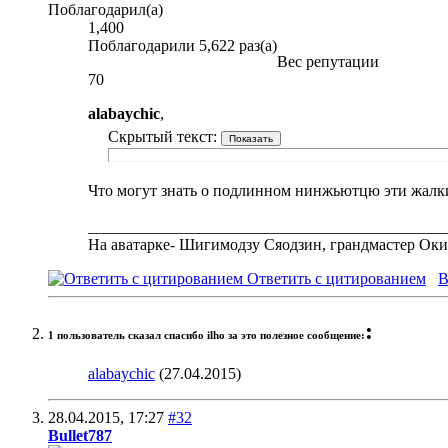
Поблагодарил(а)
1,400
Поблагодарили 5,622 раз(а)
Вес репутации
70
alabaychic
,
Скрытый текст:
Что могут знать о подлинном нинжьютцю эти жал
_____________________________________________
На аватарке- Шигимодзу Сяодзин, грандмастер Оки
Ответить с цитированием
В
:
1 пользователь сказал cпасибо ilho за это полезное сообщение:
alabaychic
(27.04.2015)
28.04.2015,
17:27
#32
Bullet787