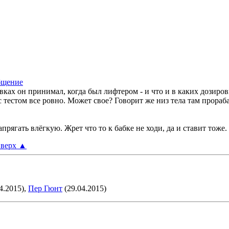
овках он принимал, когда был лифтером - и что и в каких дозиро
 с тестом все ровно. Может свое? Говорит же низ тела там прора
ягать влёгкую. Жрет что то к бабке не ходи, да и ставит тоже. 
верх
▲
4.2015),
Пер Гюнт
(29.04.2015)