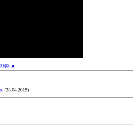
верх
▲
me
(28.04.2015)