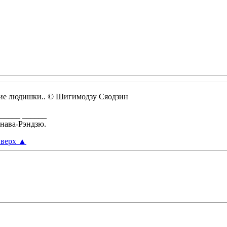
кие людишки.. © Шигимодзу Сяодзин
_____ ______
нава-Рэндзю.
верх
▲