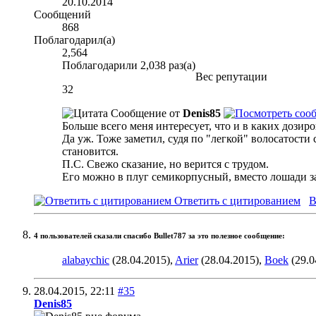
20.10.2014
Сообщений
868
Поблагодарил(а)
2,564
Поблагодарили 2,038 раз(а)
Вес репутации
32
Сообщение от
Denis85
Больше всего меня интересует, что и в каких дозир
Да уж. Тоже заметил, судя по "легкой" волосатости
становится.
П.С. Свежо сказание, но верится с трудом.
Его можно в плуг семикорпусный, вместо лошади запр
Ответить с цитированием
В
4 пользователей сказали cпасибо Bullet787 за это полезное сообщение:
alabaychic
(28.04.2015),
Arier
(28.04.2015),
Boek
(29.0
28.04.2015,
22:11
#35
Denis85