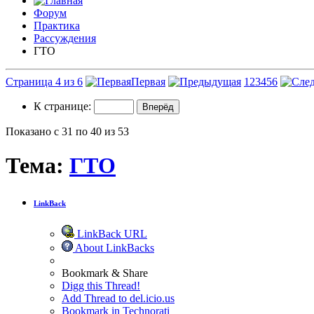
Форум
Практика
Рассуждения
ГТО
Страница 4 из 6
Первая
1
2
3
4
5
6
К странице:
Показано с 31 по 40 из 53
Тема:
ГТО
LinkBack
LinkBack URL
About LinkBacks
Bookmark & Share
Digg this Thread!
Add Thread to del.icio.us
Bookmark in Technorati