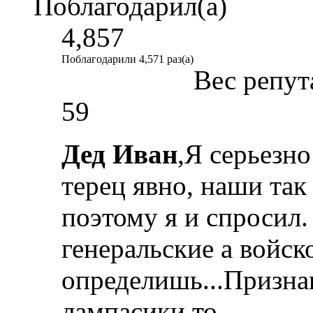
Поблагодарил(а)
4,857
Поблагодарили 4,571 раз(а)
Вес репут
59
Дед Иван
,Я серьезно
терец явно, наши так
поэтому я и спросил.
генеральские а войс
определишь...Призна
лампасики то....