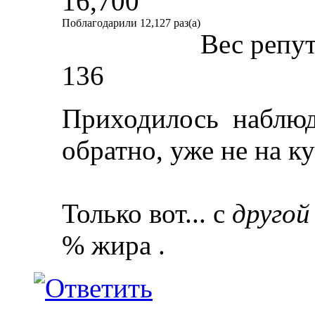
16,700
Поблагодарили 12,127 раз(а)
Вес репу
136
Приходилось
наблюд
обратно, уже не на ку
Только вот... с
друго
% жира
.