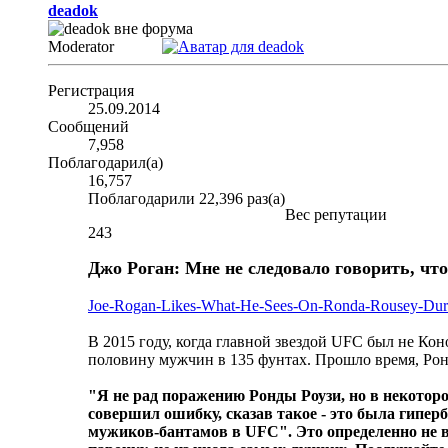
deadok
Moderator
Регистрация
25.09.2014
Сообщений
7,958
Поблагодарил(а)
16,757
Поблагодарили 22,396 раз(а)
Вес репутации
243
Джо Роган: Мне не следовало говорить, чт
Joe-Rogan-Likes-What-He-Sees-On-Ronda-Rousey-Dur
В 2015 году, когда главной звездой UFC был не Ко
половину мужчин в 135 фунтах. Прошло время, Рон
"Я не рад поражению Ронды Роузи, но в некоторо
совершил ошибку, сказав такое - это была гипер
мужиков-бантамов в UFC". Это определенно не ве