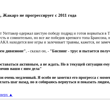
, Жакарэ не прогрессирует с 2011 года
 Уиттакер одержал шестую победу подряд и готов ворваться в Т
 и сомнительно, но все же победив крепкого топа Брансона, на
КА находится вне игры и залечивает травмы, кажется, не замеча
шем дивизионе"
, - сказал он, -
"Биспинг - трус и пытается получ
 оставаться активным, а не ждать. Но в текущей ситуации ем
ончив наши с ним дела"
он очень медленный. Я особо не заметил его прогресса с момен
делать шаг назад, но я собираюсь вернуться и показать людям,
верх
▲