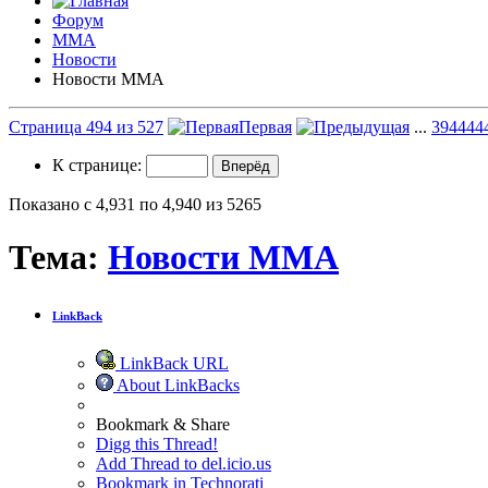
Форум
ММА
Новости
Новости ММА
Страница 494 из 527
Первая
...
394
444
К странице:
Показано с 4,931 по 4,940 из 5265
Тема:
Новости ММА
LinkBack
LinkBack URL
About LinkBacks
Bookmark & Share
Digg this Thread!
Add Thread to del.icio.us
Bookmark in Technorati