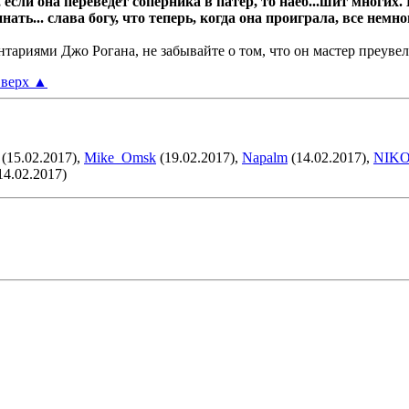
если она переведет соперника в патер, то наеб...шит многих. 
нать... слава богу, что теперь, когда она проиграла, все немн
нтариями Джо Рогана, не забывайте о том, что он мастер преуве
верх
▲
(15.02.2017),
Mike_Omsk
(19.02.2017),
Napalm
(14.02.2017),
NIK
14.02.2017)