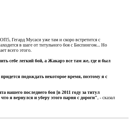
ОП5, Гегард Мусаси уже там и скоро встретится с
ходится в шаге от титульного боя с Биспингом... Но
ет всего этого.
ить себе легкий бой, а Жакарэ все там же, где и был
у придется подождать некоторое время, поэтому я с
та нашего последнего боя [в 2011 году за титул
 что я вернулся и уберу этого парня с дороги"
, - сказал