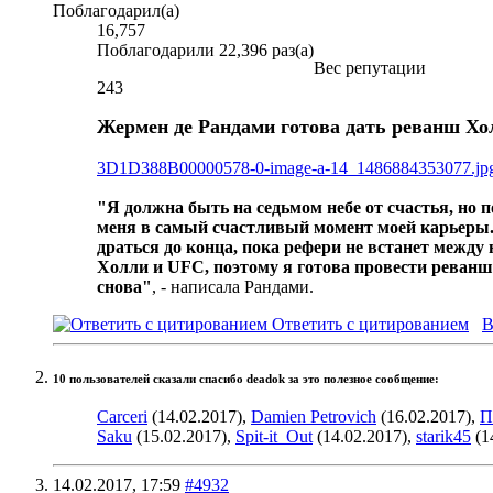
Поблагодарил(а)
16,757
Поблагодарили 22,396 раз(а)
Вес репутации
243
Жермен де Рандами готова дать реванш Хол
3D1D388B00000578-0-image-a-14_1486884353077.jp
"Я должна быть на седьмом небе от счастья, но п
меня в самый счастливый момент моей карьеры.
драться до конца, пока рефери не встанет между
Холли и UFC, поэтому я готова провести реванш 
снова"
, - написала Рандами.
Ответить с цитированием
В
10 пользователей сказали cпасибо deadok за это полезное сообщение:
Carceri
(14.02.2017),
Damien Petrovich
(16.02.2017),
П
Saku
(15.02.2017),
Spit-it_Out
(14.02.2017),
starik45
(1
14.02.2017,
17:59
#4932