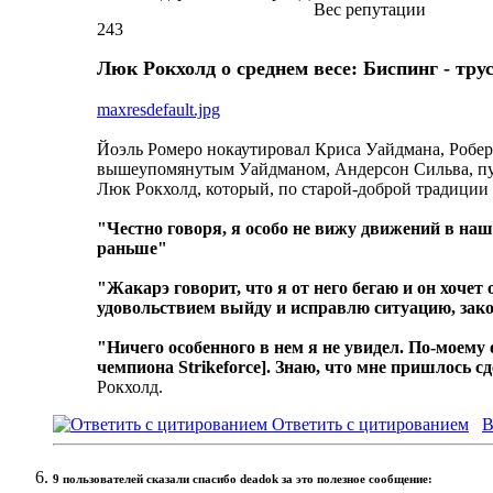
Вес репутации
243
Люк Рокхолд о среднем весе: Биспинг - трус
maxresdefault.jpg
Йоэль Ромеро нокаутировал Криса Уайдмана, Роберт
вышеупомянутым Уайдманом, Андерсон Сильва, пусть
Люк Рокхолд, который, по старой-доброй традиции А
"Честно говоря, я особо не вижу движений в на
раньше"
"Жакарэ говорит, что я от него бегаю и он хочет
удовольствием выйду и исправлю ситуацию, зак
"Ничего особенного в нем я не увидел. По-моему 
чемпиона Strikeforce]. Знаю, что мне пришлось с
Рокхолд.
Ответить с цитированием
В
9 пользователей сказали cпасибо deadok за это полезное сообщение: