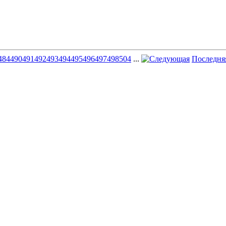
484
490
491
492
493
494
495
496
497
498
504
...
Последня