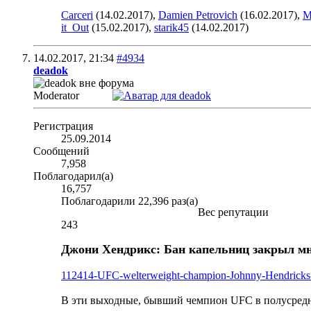
Carceri
(14.02.2017),
Damien Petrovich
(16.02.2017),
M
it_Out
(15.02.2017),
starik45
(14.02.2017)
14.02.2017,
21:34
#4934
deadok
Moderator
Регистрация
25.09.2014
Сообщений
7,958
Поблагодарил(а)
16,757
Поблагодарили 22,396 раз(а)
Вес репутации
243
Джони Хендрикс: Бан капельниц закрыл мне
112414-UFC-welterweight-champion-Johnny-Hendricks
В эти выходные, бывший чемпион UFC в полусредн