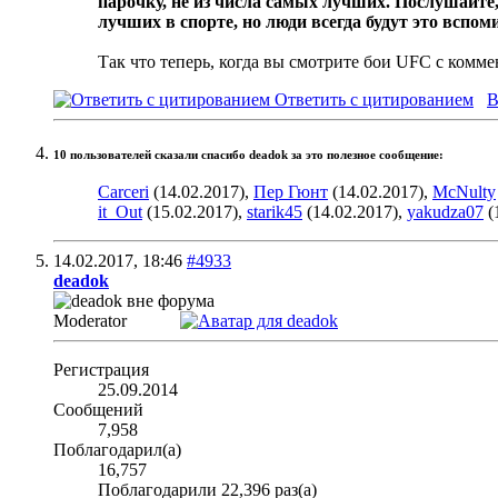
парочку, не из числа самых лучших. Послушайте, 
лучших в спорте, но люди всегда будут это вспоми
Так что теперь, когда вы смотрите бои UFC с комме
Ответить с цитированием
В
10 пользователей сказали cпасибо deadok за это полезное сообщение:
Carceri
(14.02.2017),
Пер Гюнт
(14.02.2017),
McNulty
it_Out
(15.02.2017),
starik45
(14.02.2017),
yakudza07
(
14.02.2017,
18:46
#4933
deadok
Moderator
Регистрация
25.09.2014
Сообщений
7,958
Поблагодарил(а)
16,757
Поблагодарили 22,396 раз(а)