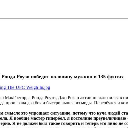
о Ронда Роузи победит половину мужчин в 135 фунтах
ing-The-UFC-Weigh-In.jpg
нор МакГрегор, а Ронда Роузи, Джо Роган активно включился в п
да проиграла два боя и быстро вышла из моды. Переобулся и ко
м смысле это упрощает ситуацию, потому что куча людей ста
бола. Я вообще мастер гипербол, я постоянно преувеличиваю -
рно. Я не должен был такое говорить и теперь это явно не с