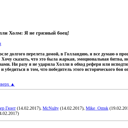
ли Холм: Я не грязный боец!
g
осле долгого перелета домой, в Голландию, я все думаю о пр
 Хочу сказать, что это была жаркая, эмоциональная битва,
 нами. Ни разу я не ударила Холли в обход рефери или испод
и убедиться в том, что победитель этого исторического боя о
верх
▲
ер Гюнт
(14.02.2017),
McNulty
(14.02.2017),
Mike_Omsk
(19.02.20
4.02.2017)