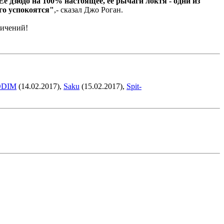
Ее дзюдо на 100% настоящее, ее рычаги локтя - одни из
ого успокоятся"
,- сказал Джо Роган.
личений!
ODIM
(14.02.2017),
Saku
(15.02.2017),
Spit-