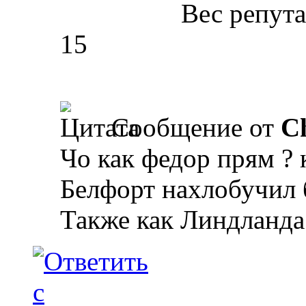
Вес репут
15
Сообщение от
C
Чо как федор прям ? 
Белфорт нахлобучил б
Также как Линдланда 