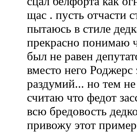
сцал белфорта как огн
щас . пусть отчасти ст
пытаюсь в стиле дедк
прекрасно понимаю ч
был не равен депутат
вместо него Роджерс 
раздумий... но тем не
считаю что федот засс
всю бредовость дедк
привожу этот пример.