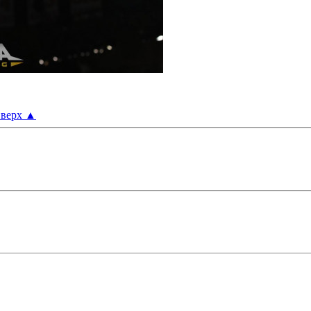
верх
▲