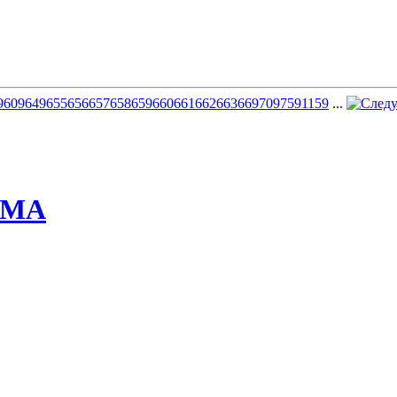
9
609
649
655
656
657
658
659
660
661
662
663
669
709
759
1159
...
ММА