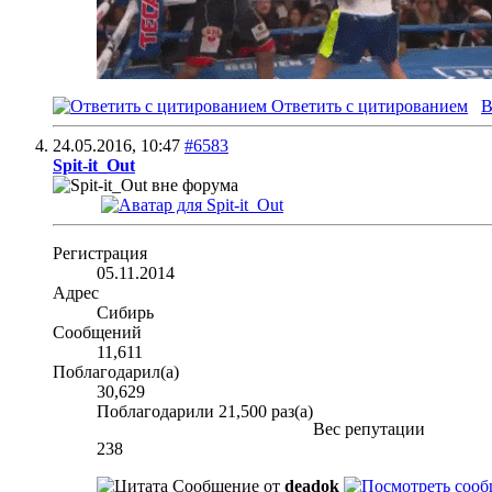
Ответить с цитированием
В
24.05.2016,
10:47
#6583
Spit-it_Out
Регистрация
05.11.2014
Адрес
Сибирь
Сообщений
11,611
Поблагодарил(а)
30,629
Поблагодарили 21,500 раз(а)
Вес репутации
238
Сообщение от
deadok