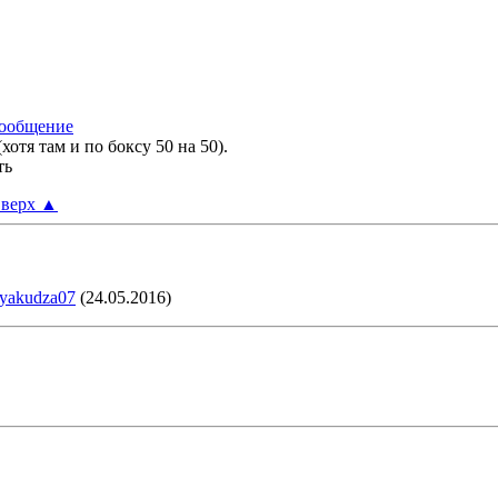
тя там и по боксу 50 на 50).
ть
верх
▲
yakudza07
(24.05.2016)