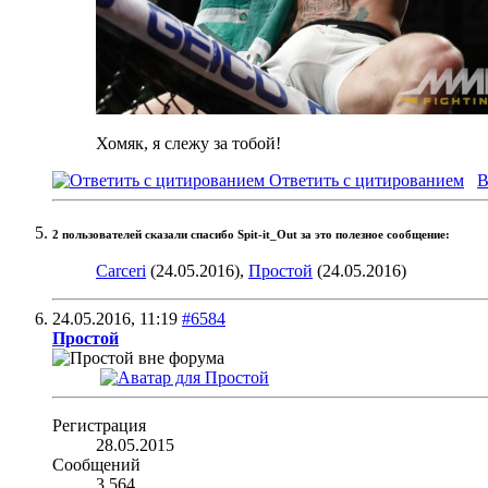
Хомяк, я слежу за тобой!
Ответить с цитированием
В
2 пользователей сказали cпасибо Spit-it_Out за это полезное сообщение:
Carceri
(24.05.2016),
Простой
(24.05.2016)
24.05.2016,
11:19
#6584
Простой
Регистрация
28.05.2015
Сообщений
3,564