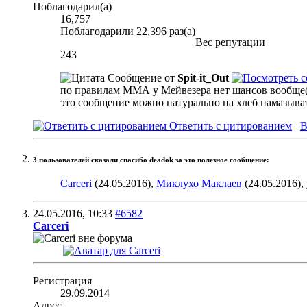
Поблагодарил(а)
16,757
Поблагодарили 22,396 раз(а)
Вес репутации
243
Сообщение от
Spit-it_Out
по правилам ММА у Мейвезера нет шансов вообще(хо
это сообщение можно натурально на хлеб намазыва
Ответить с цитированием
В
3 пользователей сказали cпасибо deadok за это полезное сообщение:
Carceri
(24.05.2016),
Миклухо Маклаев
(24.05.2016),
24.05.2016,
10:33
#6582
Carceri
Регистрация
29.09.2014
Адрес