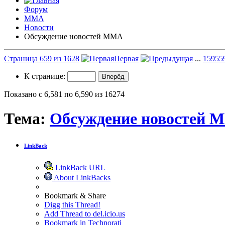
Форум
ММА
Новости
Обсуждение новостей ММА
Страница 659 из 1628
Первая
...
159
55
К странице:
Показано с 6,581 по 6,590 из 16274
Тема:
Обсуждение новостей 
LinkBack
LinkBack URL
About LinkBacks
Bookmark & Share
Digg this Thread!
Add Thread to del.icio.us
Bookmark in Technorati