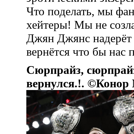
Что поделать, мы фан
хейтеры! Мы не созла
Джян Джянс надерёт 
вернётся что бы нас п
Сюрпрайз, сюрпрай
вернулся.!. ©Конор