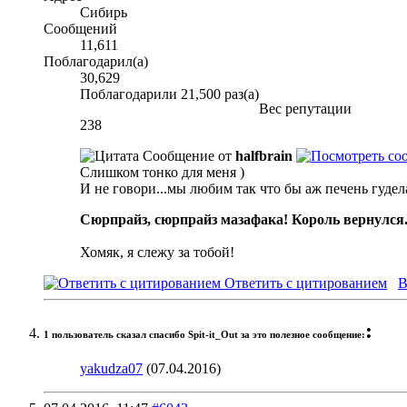
Сибирь
Сообщений
11,611
Поблагодарил(а)
30,629
Поблагодарили 21,500 раз(а)
Вес репутации
238
Сообщение от
halfbrain
Слишком тонко для меня )
И не говори...мы любим так что бы аж печень гудела
Сюрпрайз, сюрпрайз мазафака! Король вернулся
Хомяк, я слежу за тобой!
Ответить с цитированием
В
:
1 пользователь сказал cпасибо Spit-it_Out за это полезное сообщение:
yakudza07
(07.04.2016)