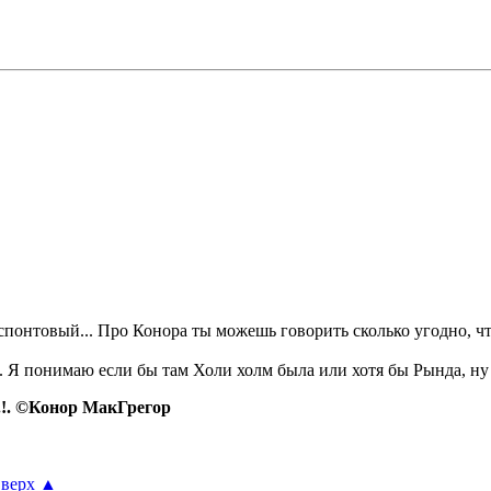
беспонтовый... Про Конора ты можешь говорить сколько угодно, чт
 Я понимаю если бы там Холи холм была или хотя бы Рында, ну ил
.!. ©Конор МакГрегор
верх
▲