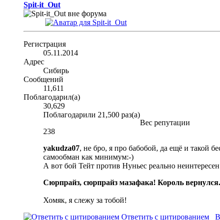
Spit-it_Out
Регистрация
05.11.2014
Адрес
Сибирь
Сообщений
11,611
Поблагодарил(а)
30,629
Поблагодарили 21,500 раз(а)
Вес репутации
238
yakudza07
, не бро, я про бабобой, да ещё и такой 
самообман как минимум:-)
А вот бой Тейт против Нуньес реально неинтересен.
Сюрпрайз, сюрпрайз мазафака! Король вернулся
Хомяк, я слежу за тобой!
Ответить с цитированием
В