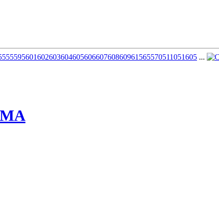
5
555
595
601
602
603
604
605
606
607
608
609
615
655
705
1105
1605
...
ММА