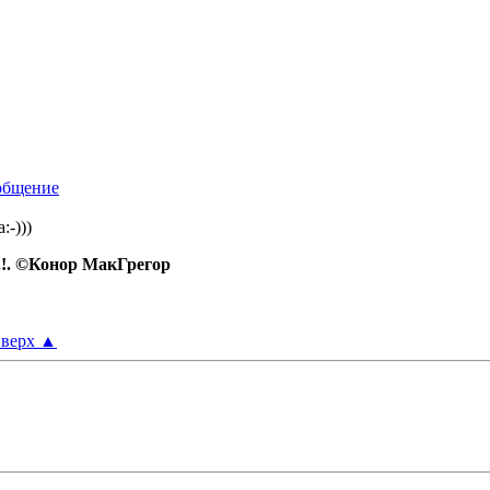
:-)))
.!. ©Конор МакГрегор
верх
▲