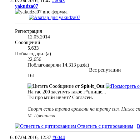
07.04.2016,
11:47
#6043
yakudza07
Регистрация
12.05.2014
Сообщений
5,633
Поблагодарил(а)
22,656
Поблагодарили 14,313 раз(а)
Вес репутации
161
Сообщение от
Spit-it_Out
На гас 200 засунуть такое г*внище...
Ты про мэйн ивэнт? Согласен.
Спорт есть трата времени на трату сил. Ниже сп
М. Цветаева
Ответить с цитированием
В
07.04.2016,
12:37
#6044