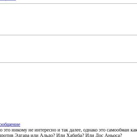
 это никому не интересно и так далее, однако это самообман ка
 против Эдгара или Альдо? Или Хабиба? Или Дос Аньоса?