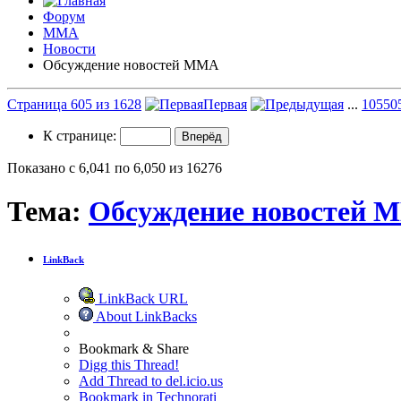
Форум
ММА
Новости
Обсуждение новостей ММА
Страница 605 из 1628
Первая
...
105
50
К странице:
Показано с 6,041 по 6,050 из 16276
Тема:
Обсуждение новостей 
LinkBack
LinkBack URL
About LinkBacks
Bookmark & Share
Digg this Thread!
Add Thread to del.icio.us
Bookmark in Technorati