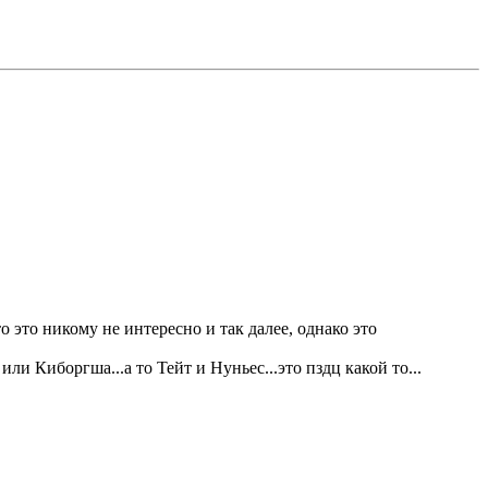
о это никому не интересно и так далее, однако это
и Киборгша...а то Тейт и Нуньес...это пздц какой то...