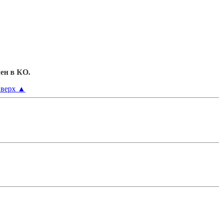
ен в КО.
верх
▲