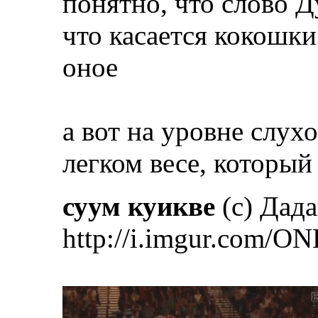
понятно, что слово Д
что касается кокошки
оное
а вот на уровне слух
легком весе, который 
суум куикве
(с) Дад
http://i.imgur.com/ON