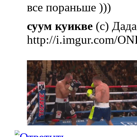
все пораньше )))
суум куикве
(с) Дад
http://i.imgur.com/ON