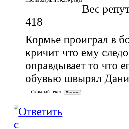
Поблагодарили 39,339 раз(а)
Вес репу
418
Кормье проиграл в бо
кричит что ему след
оправдывает то что е
обувью швырял Дани
Скрытый текст: