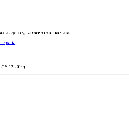
л и один судья хосе за это насчитал
верх
▲
7
(15.12.2019)