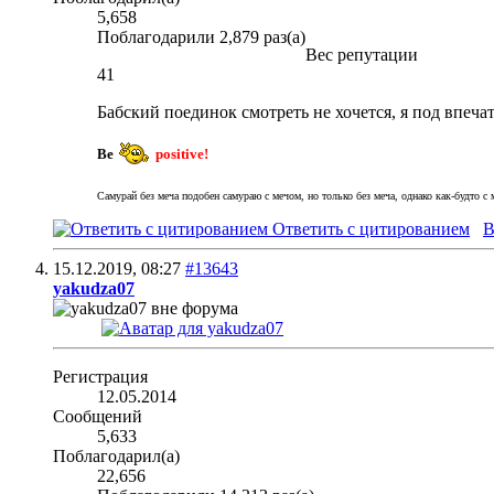
5,658
Поблагодарили 2,879 раз(а)
Вес репутации
41
Бабский поединок смотреть не хочется, я под впеч
Be
positive!
Самурай без меча подобен самураю с мечом, но только без меча, однако как-будто с м
Ответить с цитированием
В
15.12.2019,
08:27
#13643
yakudza07
Регистрация
12.05.2014
Сообщений
5,633
Поблагодарил(а)
22,656