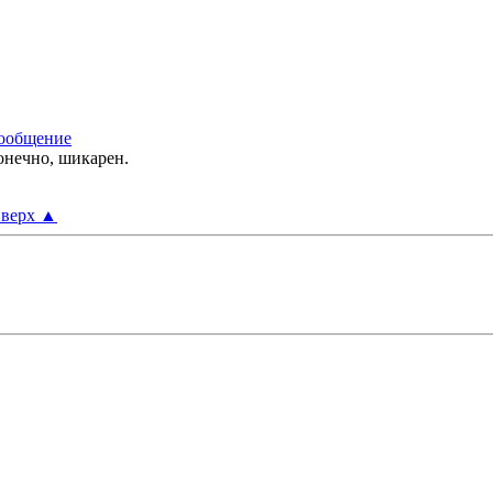
онечно, шикарен.
верх
▲