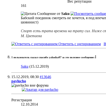
Вес репутации
161
Сообщение от
Saku
Бабский поединок смотреть не хочется, я под впеч
шовинист)
Спорт есть трата времени на трату сил. Ниже сп
М. Цветаева
Ответить с цитированием
В
:
1 пользователь сказал cпасибо yakudza07 за это полезное сообщение:
Saku
(15.12.2019)
15.12.2019,
08:30
#13646
pavlucho
Регистрация
12.10.2014