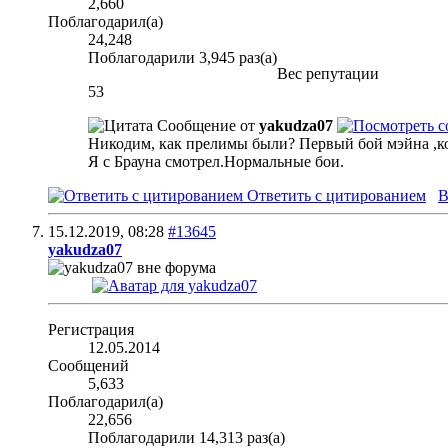
2,660
Поблагодарил(а)
24,248
Поблагодарили 3,945 раз(а)
Вес репутации
53
Сообщение от
yakudza07
Никодим, как прелимы были? Первый бой мэйна ,к
Я с Брауна смотрел.Нормальные бои.
Ответить с цитированием
В
15.12.2019,
08:28
#13645
yakudza07
Регистрация
12.05.2014
Сообщений
5,633
Поблагодарил(а)
22,656
Поблагодарили 14,313 раз(а)