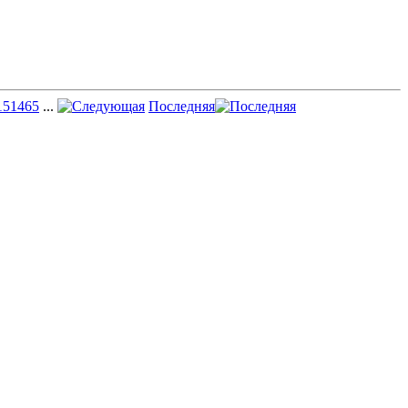
15
1465
...
Последняя