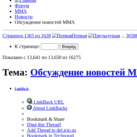
Форум
ММА
Новости
Обсуждение новостей ММА
Страница 1365 из 1628
Первая
...
365
8
К странице:
Показано с 13,641 по 13,650 из 16275
Тема:
Обсуждение новостей 
LinkBack
LinkBack URL
About LinkBacks
Bookmark & Share
Digg this Thread!
Add Thread to del.icio.us
Bookmark in Technorati