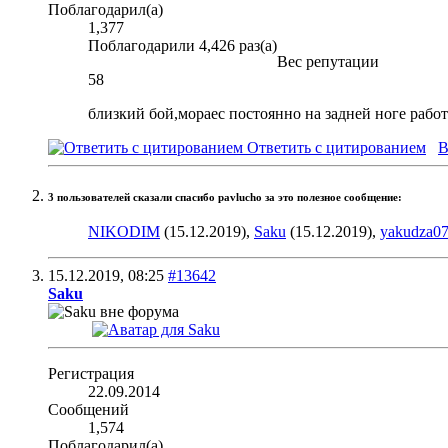
Поблагодарил(а)
1,377
Поблагодарили 4,426 раз(а)
Вес репутации
58
близкий бой,мораес постоянно на задней ноге работа
Ответить с цитированием
В
3 пользователей сказали cпасибо pavlucho за это полезное сообщение:
NIKODIM
(15.12.2019),
Saku
(15.12.2019),
yakudza0
15.12.2019,
08:25
#13642
Saku
Регистрация
22.09.2014
Сообщений
1,574
Поблагодарил(а)