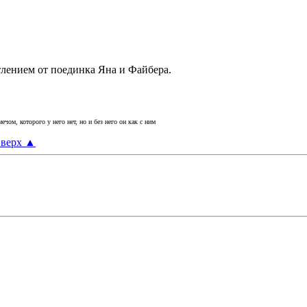
атлением от поединка Яна и Файбера.
ечом, которого у него нет, но и без него он как с ним
верх
▲