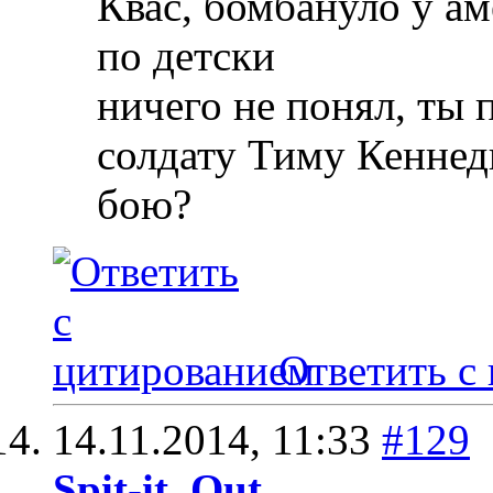
Квас, бомбануло у ам
по детски
ничего не понял, ты
солдату Тиму Кеннеди
бою?
Ответить с
14.11.2014,
11:33
#129
Spit-it_Out