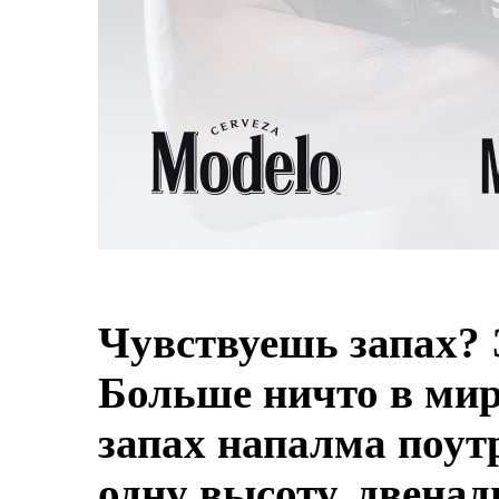
Чувствуешь запах? 
Больше ничто в мире
запах напалма поут
одну высоту, двенад