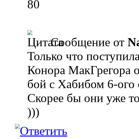
80
Сообщение от
N
Только что поступил
Конора МакГрегора о 
бой с Хабибом 6-ого 
Скорее бы они уже то
)))