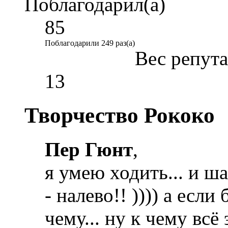
Поблагодарил(а)
85
Поблагодарили 249 раз(а)
Вес репут
13
Творчество Рококо
Пер Гюнт
,
я умею ходить... и ша
- налево!! )))) а если
чему... ну к чему всё