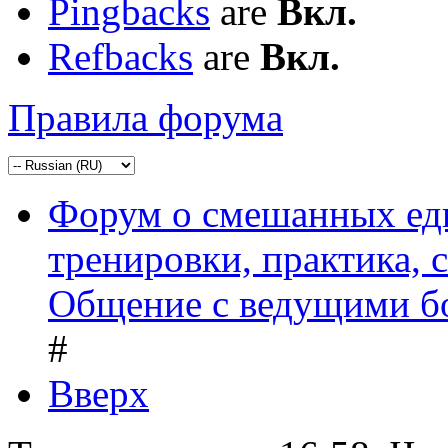
Pingbacks
are
Вкл.
Refbacks
are
Вкл.
Правила форума
Форум о смешанных ед
тренировки, практика,
Общение с ведущими б
#
Вверх