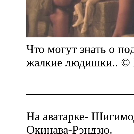
Что могут знать о п
жалкие людишки.. ©
__________________
______
На аватарке- Шигимо
Окинава-Рэндзю.