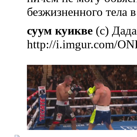
безжизненного тела в 
суум куикве
(с) Дад
http://i.imgur.com/ON