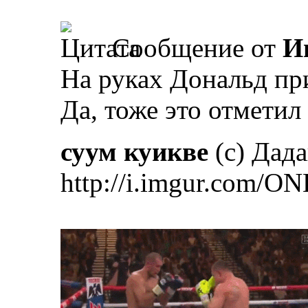
Сообщение от
И
На руках Дональд пр
Да, тоже это отметил
суум куикве
(с) Дад
http://i.imgur.com/ON