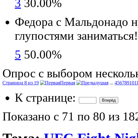
3
30.00%
Федора с Мальдонадо н
глупостями заниматься!
5
50.00%
Опрос с выбором нескольк
Страница 8 из 19
Первая
...
4
5
6
7
8
9
10
1
К странице:
Показано с 71 по 80 из 18