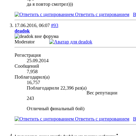
да я повтор смотрел)))
Ответить с цитированием
В
17.06.2016,
06:07
#93
deadok
Moderator
Регистрация
25.09.2014
Сообщений
7,958
Поблагодарил(а)
16,757
Поблагодарили 22,396 раз(а)
Вес репутации
243
Отличный финальный бой)
Ответить с цитированием
В
: