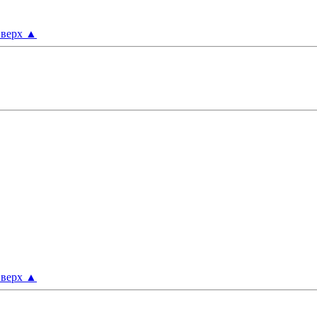
верх
▲
верх
▲