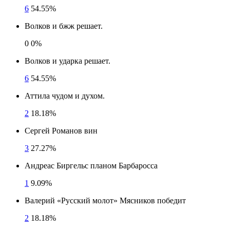
6
54.55%
Волков и бжж решает.
0
0%
Волков и ударка решает.
6
54.55%
Аттила чудом и духом.
2
18.18%
Сергей Романов вин
3
27.27%
Андреас Биргельс планом Барбаросса
1
9.09%
Валерий «Русский молот» Мясников победит
2
18.18%