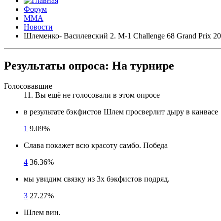
Форум
ММА
Новости
Шлеменко- Василевский 2. M-1 Challenge 68 Grand Prix 2
Результаты опроса:
На турнире
Голосовавшие
11
. Вы ещё не голосовали в этом опросе
в результате бэкфистов Шлем просверлит дыру в канвасе
1
9.09%
Слава покажет всю красоту самбо. Победа
4
36.36%
мы увидим связку из 3х бэкфистов подряд.
3
27.27%
Шлем вин.