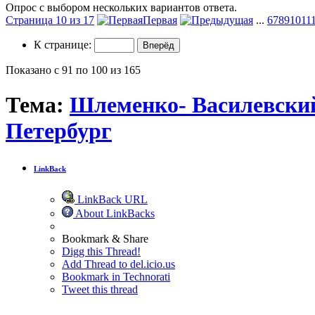
Опрос с выбором нескольких вариантов ответа.
Страница 10 из 17
Первая
...
6
7
8
9
10
11
К странице:
Показано с 91 по 100 из 165
Тема:
Шлеменко- Василевский 
Петербург
LinkBack
LinkBack URL
About LinkBacks
Bookmark & Share
Digg this Thread!
Add Thread to del.icio.us
Bookmark in Technorati
Tweet this thread