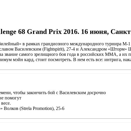
enge 68 Grand Prix 2016. 16 июня, Санк
илейный» в рамках грандиозного международного турнира M-1 Ch
авом Василевским (Fightspirit), 27-4 и Александром «Шторм» Шл
 на звание самого зрелищного боя года в российских MMA, а их
нимум мэйн кард, стоит посмотреть. В нем есть все: интрига, нак
емени, чтобы закончить бой с Василевским досрочно
не помогут
 весе.
 Волков (Strela Promotion), 25-6