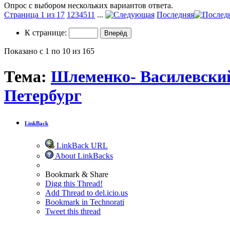
Опрос с выбором нескольких вариантов ответа.
Страница 1 из 17
1
2
3
4
5
11
...
Последняя
К странице:
Показано с 1 по 10 из 165
Тема:
Шлеменко- Василевский 
Петербург
LinkBack
LinkBack URL
About LinkBacks
Bookmark & Share
Digg this Thread!
Add Thread to del.icio.us
Bookmark in Technorati
Tweet this thread