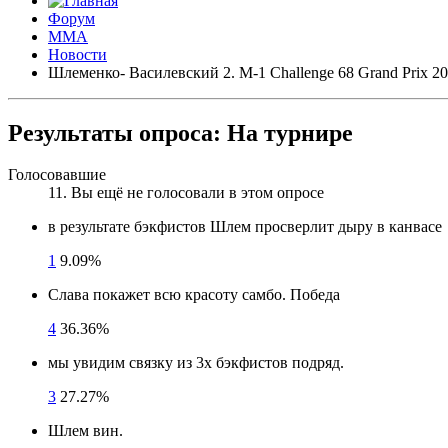
Форум
ММА
Новости
Шлеменко- Василевский 2. M-1 Challenge 68 Grand Prix 2
Результаты опроса:
На турнире
Голосовавшие
11
. Вы ещё не голосовали в этом опросе
в результате бэкфистов Шлем просверлит дыру в канвасе
1
9.09%
Слава покажет всю красоту самбо. Победа
4
36.36%
мы увидим связку из 3х бэкфистов подряд.
3
27.27%
Шлем вин.