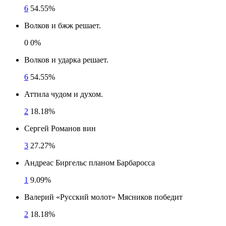
6
54.55%
Волков и бжж решает.
0
0%
Волков и ударка решает.
6
54.55%
Аттила чудом и духом.
2
18.18%
Сергей Романов вин
3
27.27%
Андреас Биргельс планом Барбаросса
1
9.09%
Валерий «Русский молот» Мясников победит
2
18.18%