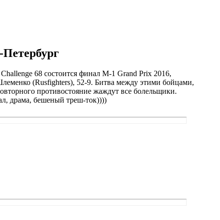
т-Петербург
allenge 68 состоится финал M-1 Grand Prix 2016,
еменко (Rusfighters), 52-9. Битва между этими бойцами,
 повторного противостояние жаждут все болельщики.
ал, драма, бешеный треш-ток))))