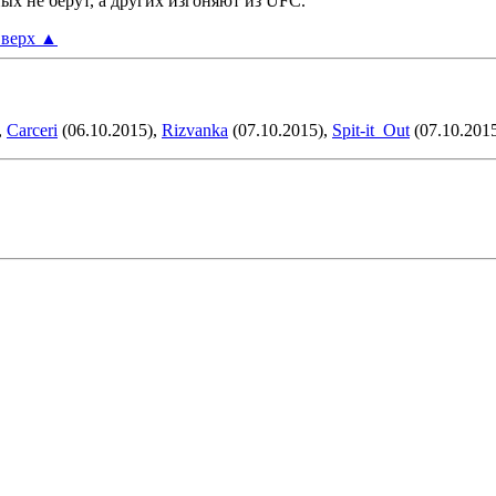
ных не берут, а других изгоняют из UFC.
верх
▲
,
Carceri
(06.10.2015),
Rizvanka
(07.10.2015),
Spit-it_Out
(07.10.201