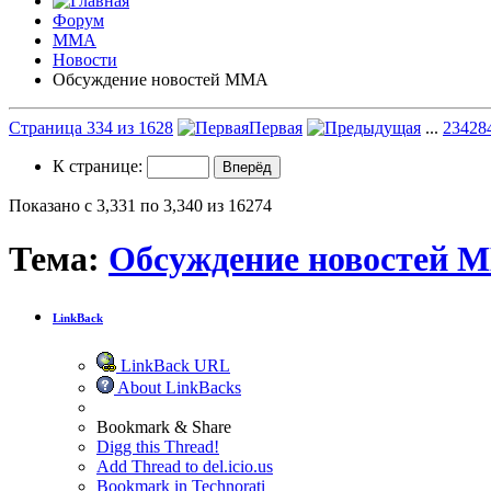
Форум
ММА
Новости
Обсуждение новостей ММА
Страница 334 из 1628
Первая
...
234
28
К странице:
Показано с 3,331 по 3,340 из 16274
Тема:
Обсуждение новостей 
LinkBack
LinkBack URL
About LinkBacks
Bookmark & Share
Digg this Thread!
Add Thread to del.icio.us
Bookmark in Technorati