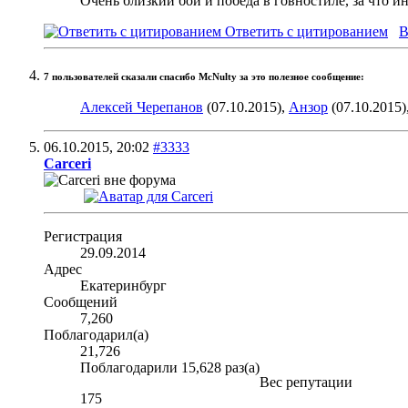
Очень близкий бой и победа в говностиле, за что и
Ответить с цитированием
В
7 пользователей сказали cпасибо McNulty за это полезное сообщение:
Алексей Черепанов
(07.10.2015),
Анзор
(07.10.2015)
06.10.2015,
20:02
#3333
Carceri
Регистрация
29.09.2014
Адрес
Екатеринбург
Сообщений
7,260
Поблагодарил(а)
21,726
Поблагодарили 15,628 раз(а)
Вес репутации
175