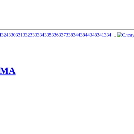
4
324
330
331
332
333
334
335
336
337
338
344
384
434
834
1334
...
ММА