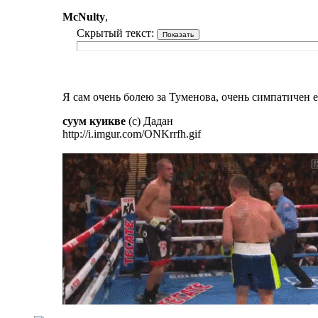
McNulty
,
Скрытый текст:
Я сам очень болею за Туменова, очень симпатичен ег
суум куикве
(с) Дадан
http://i.imgur.com/ONKrrfh.gif