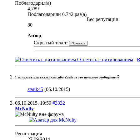
Поблагодарил(а)
4,789
Поблагодарили 6,742 раз(а)
Вес репутации
80
Анзор
,
Скрытый текст:
Ответить с цитированием
В
:
1 пользователь сказал cпасибо Zarik за это полезное сообщение:
starik45
(06.10.2015)
06.10.2015,
19:59
#3332
McNulty
Регистрация
27.09.2014