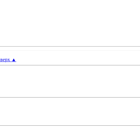
верх
▲