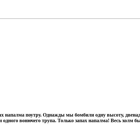
х напалма поутру.
Однажды мы бомбили одну высоту, двенад
ни одного вонючего трупа.
Только запах напалма! Весь холм б