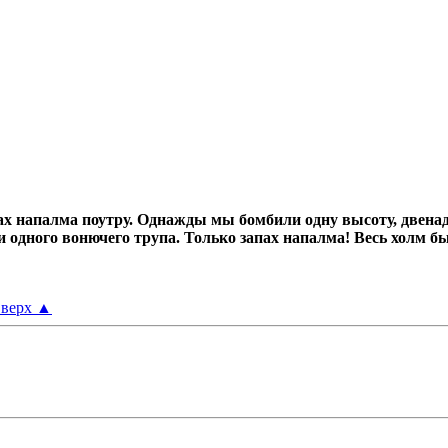
х напалма поутру.
Однажды мы бомбили одну высоту, двенад
ни одного вонючего трупа.
Только запах напалма! Весь холм б
верх
▲