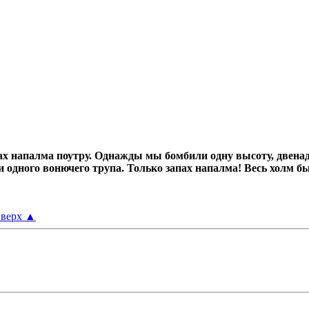
х напалма поутру.
Однажды мы бомбили одну высоту, двенад
ни одного вонючего трупа.
Только запах напалма! Весь холм б
верх
▲