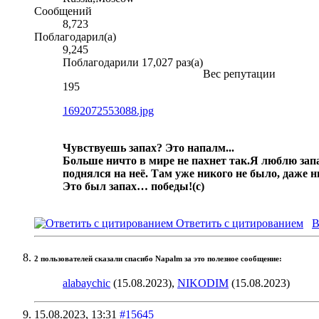
Сообщений
8,723
Поблагодарил(а)
9,245
Поблагодарили 17,027 раз(а)
Вес репутации
195
1692072553088.jpg
Чувствуешь запах? Это напалм...
Больше ничто в мире не пахнет так.
Я люблю запа
поднялся на неё. Там уже никого не было, даже 
Это был запах… победы!
(с)
Ответить с цитированием
В
2 пользователей сказали cпасибо Napalm за это полезное сообщение:
alabaychic
(15.08.2023),
NIKODIM
(15.08.2023)
15.08.2023,
13:31
#15645