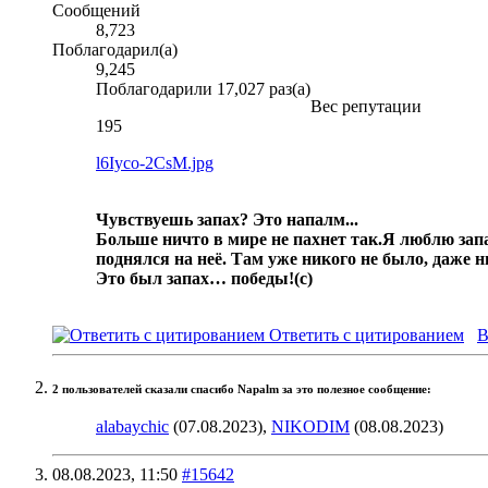
Сообщений
8,723
Поблагодарил(а)
9,245
Поблагодарили 17,027 раз(а)
Вес репутации
195
l6Iyco-2CsM.jpg
Чувствуешь запах? Это напалм...
Больше ничто в мире не пахнет так.
Я люблю запа
поднялся на неё. Там уже никого не было, даже 
Это был запах… победы!
(с)
Ответить с цитированием
В
2 пользователей сказали cпасибо Napalm за это полезное сообщение:
alabaychic
(07.08.2023),
NIKODIM
(08.08.2023)
08.08.2023,
11:50
#15642