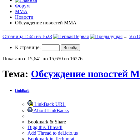
Форум
ММА
Новости
Обсуждение новостей ММА
Страница 1565 из 1628
Первая
...
565
1
К странице:
Показано с 15,641 по 15,650 из 16276
Тема:
Обсуждение новостей 
LinkBack
LinkBack URL
About LinkBacks
Bookmark & Share
Digg this Thread!
Add Thread to del.icio.us
Bookmark in Technorati