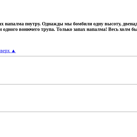
х напалма поутру.
Однажды мы бомбили одну высоту, двенад
ни одного вонючего трупа.
Только запах напалма! Весь холм б
верх
▲