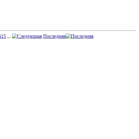
615
...
Последняя