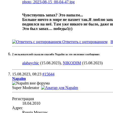
photo_2023-08-15_00-04-47.jpg
Чувствуешь запах? Это напалм...
Больше ничто в мире не пахнет так.
Я люблю запа
поднялся на неё. Там уже никого не было, даже 
Это был запах… победы!
(с)
Ответить с цитированием
В
2 пользователей сказали cпасибо Napalm за это полезное сообщение:
alabaychic
(15.08.2023),
NIKODIM
(15.08.2023)
15.08.2023,
08:23
#15644
Napalm
Super Moderator
Регистрация
18.04.2010
Адрес
Russia,Moscow