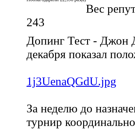
Вес репу
243
Допинг Тест - Джон 
декабря показал поло
1j3UenaQGdU.jpg
За неделю до назнач
турнир координально