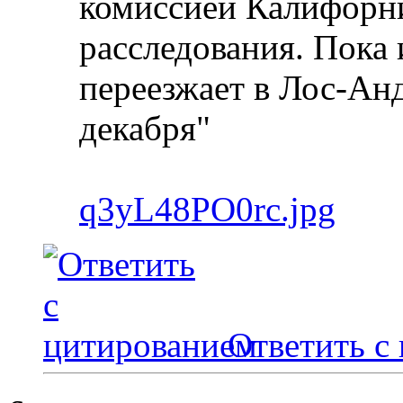
комиссией Калифорн
расследования. Пока 
переезжает в Лос-Анд
декабря"
q3yL48PO0rc.jpg
Ответить с