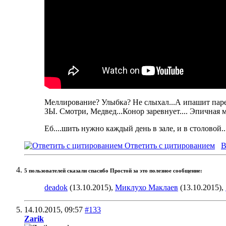
Меллирование? Улыбка? Не слыхал...А ипашит паре
ЗЫ. Смотри, Медвед...Конор заревнует.... Эпичная
Еб....шить нужно каждый день в зале, и в столовой..
Ответить с цитированием
В
5 пользователей сказали cпасибо Простой за это полезное сообщение:
deadok
(13.10.2015),
Миклухо Маклаев
(13.10.2015),
14.10.2015,
09:57
#133
Zarik