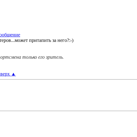
ров...может притапить за него?:-)
ортсмена только его зритель.
верх
▲