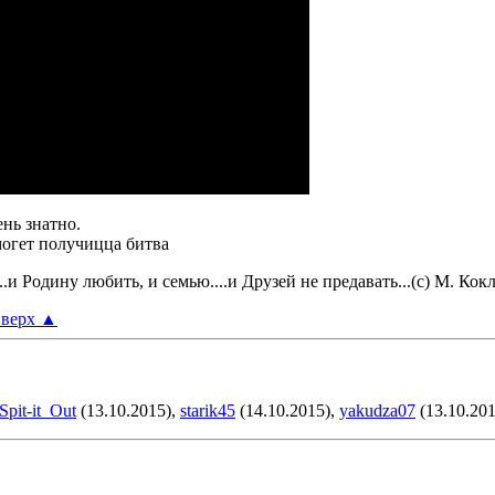
нь знатно.
 могет получицца битва
..и Родину любить, и семью....и Друзей не предавать...(с) М. Кок
верх
▲
Spit-it_Out
(13.10.2015),
starik45
(14.10.2015),
yakudza07
(13.10.201