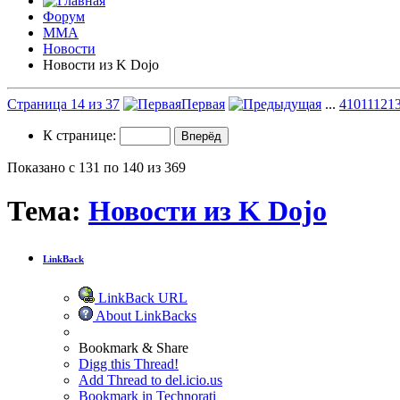
Форум
ММА
Новости
Новости из K Dojo
Страница 14 из 37
Первая
...
4
10
11
12
1
К странице:
Показано с 131 по 140 из 369
Тема:
Новости из K Dojo
LinkBack
LinkBack URL
About LinkBacks
Bookmark & Share
Digg this Thread!
Add Thread to del.icio.us
Bookmark in Technorati