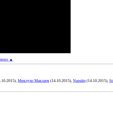
верх
▲
.10.2015),
Миклухо Маклаев
(14.10.2015),
Napalm
(14.10.2015),
Sp