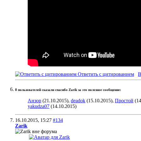
Ответить с цитированием
В
8 пользователей сказали cпасибо Zarik за это полезное сообщение:
Анзор
(21.10.2015),
deadok
(15.10.2015),
Простой
(14
yakudza07
(14.10.2015)
16.10.2015,
15:27
#134
Zarik