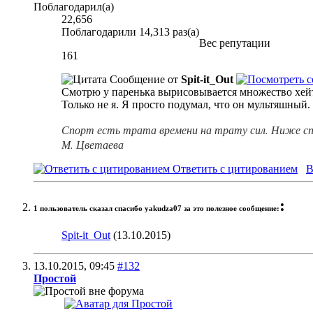
Поблагодарил(а)
22,656
Поблагодарили 14,313 раз(а)
Вес репутации
161
Сообщение от
Spit-it_Out
Смотрю у паренька вырисовывается множество хейте
Только не я. Я просто подумал, что он мультяшный.
Спорт есть трата времени на трату сил. Ниже сп
М. Цветаева
Ответить с цитированием
В
:
1 пользователь сказал cпасибо yakudza07 за это полезное сообщение:
Spit-it_Out
(13.10.2015)
13.10.2015,
09:45
#132
Простой