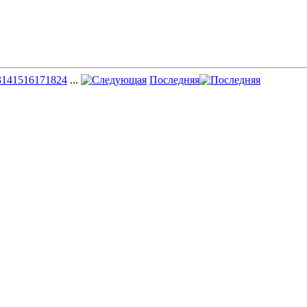
3
14
15
16
17
18
24
...
Последняя